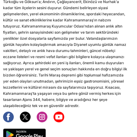
Türkoğlu ve Göksun'a; Andırın, Çağlayancerit, Ekinözü ve Nurhak'a
kadar tüm ilçelerin sesini duyurur. Gündemi belirleyen siyasi
gelişmelerden, yerel ekonominin dinamiklerine, spordaki heyecandan,
kültür ve sanat etkinliklerine kadar Kahramanmaraş'ın nabzını
tutuyoruz. Kahramanmaraş Kuyumcular Odası'ndan alınan anlık altın
fiyatları, şehrin sanayisindeki son gelişmeler ve tarım sektöründeki
yenilikler özel dosyalarla sayfamızda yer bulur. Vatandaşlarımızın
günlük hayatını kolaylaştırmak amacıyla Diyanet uyumlu günlük namaz
vakitleri, detaylı ve anlık hava durumu tahminleri, güncel nöbetçi
eczane listeleri ve resmi vefat ilanları gibi bilgilere kolayca ulaşmanızı
sağlıyoruz. Ayrıca şehirdeki en yeni iş ilanları, önemli kamu duyuruları
ve yaklaşan yerel ve genel seçim sonuçları hakkında en doğru bilgiyi ilk
bizden öğrenirsiniz. Tarihi Maraş depremi gibi toplumsal hafızamızda
yer eden olayları unutmadan, şehrimizin eşsiz gastronomisini, yöresel
lezzetlerini ve kültürel mirasını da sayfalarımıza taşıyoruz. Kısacası,
Kahramanmaraş'ta yaşayan veya bu şehre gönül vermiş herkes için
tasarlanan Ajans 344, habere, bilgiye ve aradığınız her şeye
ulaşabileceğiniz tek ve en güvenilir adrestir.