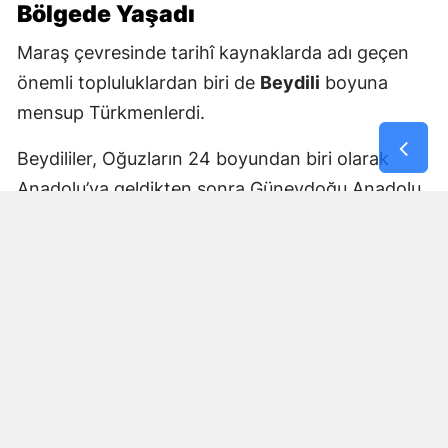
Bölgede Yaşadı
Maraş çevresinde tarihî kaynaklarda adı geçen
önemli topluluklardan biri de
Beydili
boyuna
mensup Türkmenlerdi.
Beydililer, Oğuzların 24 boyundan biri olarak
Anadolu’ya geldikten sonra Güneydoğu Anadolu
ve Çukurova çevresine yayıldı. Zamanla Dulkadirli
Türkmenlerinin önemli unsurlarından biri haline
geldiler.
Beydili boyuyla bağlantılı
Cerit ve Tecirli
aşiretlerinin
de Dulkadirli Türkmen toplulukları
arasında bulunduğu belirtiliyor. Ceritlerin kış
aylarını Amik Ovası’nda geçirip yaz aylarında
Maraş taraflarındaki yaylalara çıktıkları tarihî