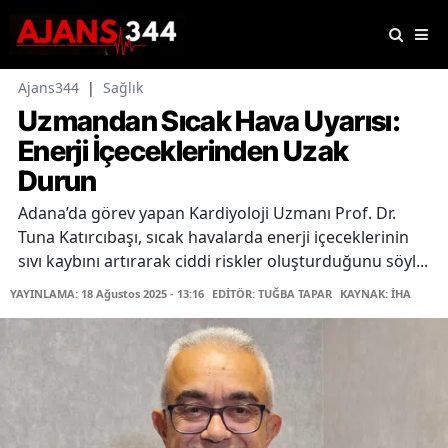
Ajans344
|
Sağlık
Uzmandan Sıcak Hava Uyarısı:
Enerji İçeceklerinden Uzak
Durun
Adana’da görev yapan Kardiyoloji Uzmanı Prof. Dr.
Tuna Katırcıbaşı, sıcak havalarda enerji içeceklerinin
sıvı kaybını artırarak ciddi riskler oluşturduğunu söyl...
YAYINLAMA: 18 Ağustos 2025 - 13:16
EDİTÖR: TUĞBA TAPAR
KAYNAK: İHA