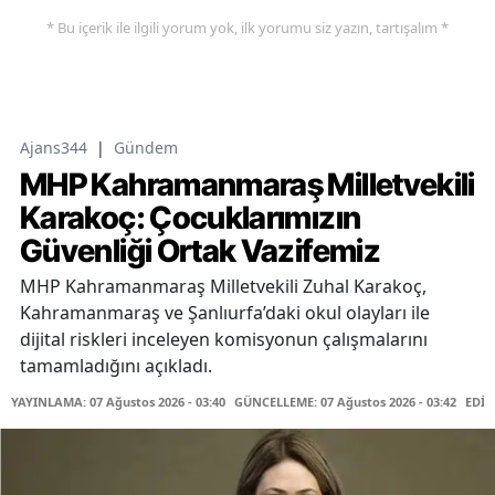
* Bu içerik ile ilgili yorum yok, ilk yorumu siz yazın, tartışalım *
Ajans344
|
Gündem
MHP Kahramanmaraş Milletvekili
Karakoç: Çocuklarımızın
Güvenliği Ortak Vazifemiz
MHP Kahramanmaraş Milletvekili Zuhal Karakoç,
Kahramanmaraş ve Şanlıurfa’daki okul olayları ile
dijital riskleri inceleyen komisyonun çalışmalarını
tamamladığını açıkladı.
YAYINLAMA: 07 Ağustos 2026 - 03:40
GÜNCELLEME: 07 Ağustos 2026 - 03:42
EDİT