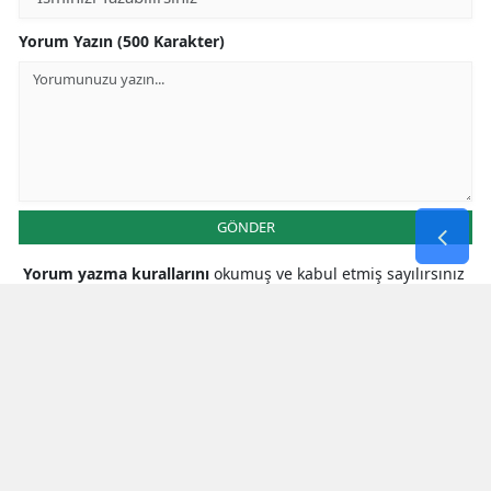
Yorum Yazın (500 Karakter)
GÖNDER
Yorum yazma kurallarını
okumuş ve kabul etmiş sayılırsınız
* Bu içerik ile ilgili yorum yok, ilk yorumu siz yazın, tartışalım *