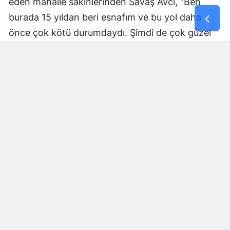
eden mahalle sakinlerinden Savaş Avcı, “Ben
burada 15 yıldan beri esnafım ve bu yol daha
önce çok kötü durumdaydı. Şimdi de çok güzel
hale getiriliyor. Büyükşehir Belediye Başkanımız
Fırat Görgel’e verdiği hizmetten dolayı çok
teşekkür ederim. Bizleri tozdan topraktan
kurtardı” dedi. Yapılan bakım, onarım ve asfalt
uygulamaları sayesinde ulaşımın daha güvenli ve
konforlu hale geldiğini söyleyen bir diğer mahalle
sakini İsmail Öksüz, “Yolumuz bozuktu. Bu yıl çok
yağmur yağdığı için yollarımızda çökmeler
oluşmuştu. Sağ olsun Büyükşehir Belediye
Başkanımız Fırat Görgel hizmet anlayışı ile
yollarımızı yaptı. Otoban gibi yol oldu burası”
ifadelerini kullandı.