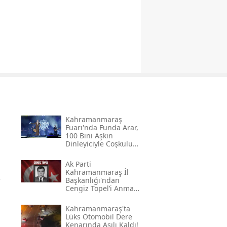
Kahramanmaraş
Fuarı'nda Funda Arar,
100 Bini Aşkın
Dinleyiciyle Coşkulu
Bir Konser Verdi
Ak Parti
Kahramanmaraş İl
r
Başkanlığı'ndan
Cengiz Topel’i Anma
Mesajı
Kahramanmaraş'ta
Lüks Otomobil Dere
Kenarında Asılı Kaldı!