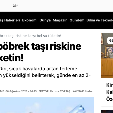
33
°
ş Haberleri
Ekonomi
Dünya
Magazin
Gündem
Bilim ve Teknol
rek taşı riskine karşı bol su tüketin!
G
böbrek taşı riskine
ketin!
Diri, sıcak havalarda artan terleme
n yükseldiğini belirterek, günde en az 2-
Ki
Ka
E: 06 Ağustos 2025 - 14:43
EDİTÖR: Fatma TOPTAŞ
KAYNAK: Haber Merkezi
Öz