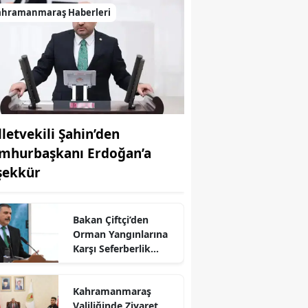
ahramanmaraş Haberleri
lletvekili Şahin’den
mhurbaşkanı Erdoğan’a
şekkür
Bakan Çiftçi’den
Orman Yangınlarına
Karşı Seferberlik
Çağrısı
r
Kahramanmaraş
Valiliğinde Ziyaret