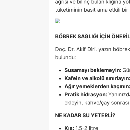
ağrısı ve bilinç bulanıklığına y
tüketiminin basit ama etkili bi
BÖBREK SAĞLIĞI İÇİN ÖNERİ
Doç. Dr. Akif Diri, yazın böbre
bulundu:
Susamayı beklemeyin:
Gü
Kafein ve alkolü sınırlayın
Ağır yemeklerden kaçının
Pratik hidrasyon:
Yanınızda
ekleyin, kahve/çay sonrası 
NE KADAR SU YETERLİ?
Kış:
1,5-2 litre