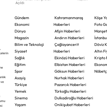
Açıldı
Gündem
Kahramanmaraş
Köşe Ya
Ekonomi
Haberleri
Foto Ga
Dünya
Afşin Haberleri
Manşet
Magazin
Andırın Haberleri
İstanbu
Bilim ve Teknoloji
Çağlayancerit
Döviz K
,
Siyaset
Haberleri
Altın Fi
çelerin
Sağlık
Ekinözü Haberleri
Kripto 
Eğitim
Elbistan Haberleri
Ekonom
ine
Spor
Göksun Haberleri
Nöbetç
nlık
Asayiş
Nurhak Haberleri
 ve
Türkiye
Pazarcık Haberleri
Yemek
Türkoğlu Haberleri
u
Sinema
Dulkadiroğlu Haberleri
rumu
Yaşam
Onikişubat Haberleri
mi