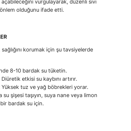
ol açabileceğini vurgulayarak, düzenli sıvı
r önlem olduğunu ifade etti.
LER
k sağlığını korumak için şu tavsiyelerde
nde 8-10 bardak su tüketin.
:
Diüretik etkisi su kaybını artırır.
:
Yüksek tuz ve yağ böbrekleri yorar.
 su şişesi taşıyın, suya nane veya limon
bir bardak su için.