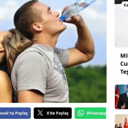
K
Mi
Cu
Te
book'ta Paylaş
X'de Paylaş
Whatsapp'tan Gönde