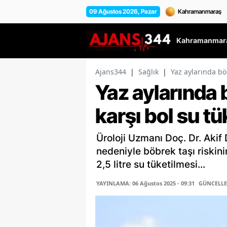
09 Ağustos 2026, Pazar
Kahramanmara
Ajans344
|
Sağlık
|
Yaz aylarında böb
Yaz aylarında 
karşı bol su tü
Üroloji Uzmanı Doç. Dr. Akif 
nedeniyle böbrek taşı riskini
2,5 litre su tüketilmesi...
YAYINLAMA: 06 Ağustos 2025 - 09:31
GÜNCELLEM