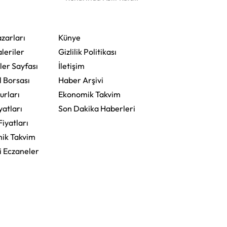
zarları
Künye
leriler
Gizlilik Politikası
ler Sayfası
İletişim
l Borsası
Haber Arşivi
urları
Ekonomik Takvim
yatları
Son Dakika Haberleri
Fiyatları
ik Takvim
i Eczaneler