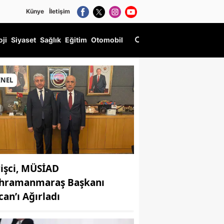
Künye
İletişim
oji
Siyaset
Sağlık
Eğitim
Otomobil
ENEL
rişci, MÜSİAD
hramanmaraş Başkanı
can’ı Ağırladı