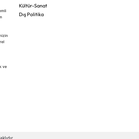
Kültür-Sanat
emli
Dış Politika
im
mizin
rel
k ve
klıdır.