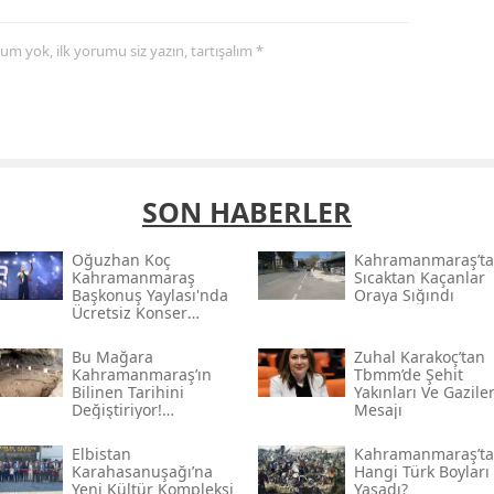
yorum yok, ilk yorumu siz yazın, tartışalım *
SON HABERLER
Oğuzhan Koç
Kahramanmaraş’ta
Kahramanmaraş
Sıcaktan Kaçanlar
Başkonuş Yaylası'nda
Oraya Sığındı
Ücretsiz Konser
Verecek
Bu Mağara
Zuhal Karakoç’tan
Kahramanmaraş’ın
Tbmm’de Şehit
Bilinen Tarihini
Yakınları Ve Gazile
Değiştiriyor!
Mesajı
Kahramanmaraş'ın En
Eski Yerleşim İzleri
Elbistan
Kahramanmaraş’ta
Karahasanuşağı’na
Hangi Türk Boyları
Yeni Kültür Kompleksi
Yaşadı?