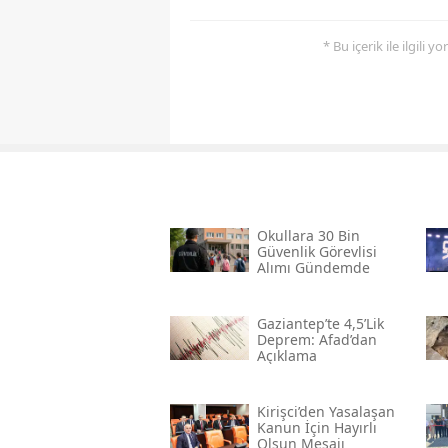
* Bu içerik ile ilgili 
Okullara 30 Bin
Güvenlik Görevlisi
Alımı Gündemde
Gaziantep’te 4,5’lik
Deprem: Afad’dan
Açıklama
Kirişci’den Yasalaşan
Kanun İçin Hayırlı
Olsun Mesajı