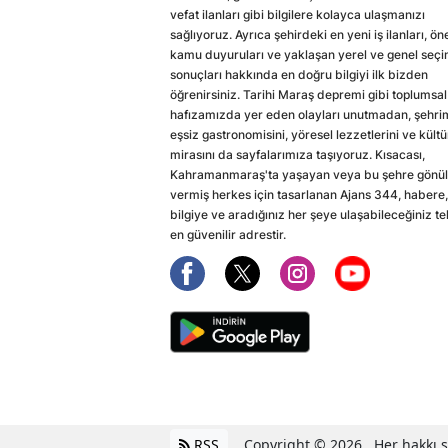
vefat ilanları gibi bilgilere kolayca ulaşmanızı
sağlıyoruz. Ayrıca şehirdeki en yeni iş ilanları, ön
kamu duyuruları ve yaklaşan yerel ve genel seç
sonuçları hakkında en doğru bilgiyi ilk bizden
öğrenirsiniz. Tarihi Maraş depremi gibi toplumsal
hafızamızda yer eden olayları unutmadan, şehri
eşsiz gastronomisini, yöresel lezzetlerini ve kültü
mirasını da sayfalarımıza taşıyoruz. Kısacası,
Kahramanmaraş'ta yaşayan veya bu şehre gönül
vermiş herkes için tasarlanan Ajans 344, habere,
bilgiye ve aradığınız her şeye ulaşabileceğiniz te
en güvenilir adrestir.
RSS
Copyright © 2026 . Her hakkı sa