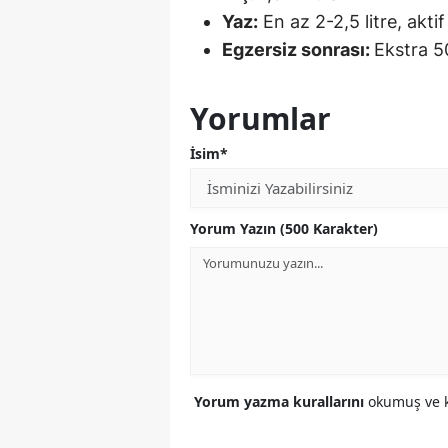
Yaz:
En az 2-2,5 litre, akti
Egzersiz sonrası:
Ekstra 50
Yorumlar
İsim*
Yorum Yazın (500 Karakter)
Yorum yazma kurallarını
okumuş ve k