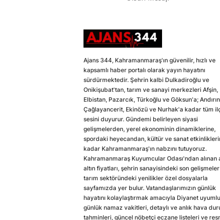
Ajans 344, Kahramanmaraş'ın güvenilir, hızlı ve
kapsamlı haber portalı olarak yayın hayatını
sürdürmektedir. Şehrin kalbi Dulkadiroğlu ve
Onikişubat'tan, tarım ve sanayi merkezleri Afşin,
Elbistan, Pazarcık, Türkoğlu ve Göksun'a; Andırın
Çağlayancerit, Ekinözü ve Nurhak'a kadar tüm il
sesini duyurur. Gündemi belirleyen siyasi
gelişmelerden, yerel ekonominin dinamiklerine,
spordaki heyecandan, kültür ve sanat etkinlikler
kadar Kahramanmaraş'ın nabzını tutuyoruz.
Kahramanmaraş Kuyumcular Odası'ndan alınan a
altın fiyatları, şehrin sanayisindeki son gelişmeler
tarım sektöründeki yenilikler özel dosyalarla
sayfamızda yer bulur. Vatandaşlarımızın günlük
hayatını kolaylaştırmak amacıyla Diyanet uyuml
günlük namaz vakitleri, detaylı ve anlık hava du
tahminleri, güncel nöbetçi eczane listeleri ve res