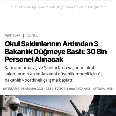
* Bu içerik ile ilgili yorum yok, ilk yorumu siz yazın, tartışalım *
Ajans344
|
GENEL
Okul Saldırılarının Ardından 3
Bakanlık Düğmeye Bastı: 30 Bin
Personel Alınacak
Kahramanmaraş ve Şanlıurfa’da yaşanan okul
saldırılarının ardından yeni güvenlik modeli için üç
bakanlık koordineli çalışma başlattı.
YAYINLAMA: 08 Ağustos 2026 - 03:31
EDİTÖR: Sema AKÇAKALE
KAYNAK: (HABER