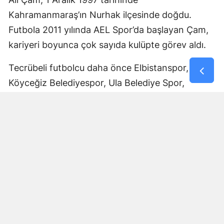
Kahramanmaraş’ın Nurhak ilçesinde doğdu.
Futbola 2011 yılında AEL Spor’da başlayan Çam,
kariyeri boyunca çok sayıda kulüpte görev aldı.
Tecrübeli futbolcu daha önce Elbistanspor,
Köyceğiz Belediyespor, Ula Belediye Spor,
Marmaris Gücü Spor Kulübü, Dalyanspor,
Ortaköy Spor, Göksun Ülkü Spor, Araban
Belediye Spor ve Elbistan Feda Spor formalarını
giydi.
Bölgesel Amatör Lig’de 12 karşılaşmada görev
alan Ali Çam, bu maçlarda bir gol kaydetti.
Çam’ın saha içindeki deneyimi ve farklı
kulüplerde edindiği tecrübeyle Afşinspor’un yeni