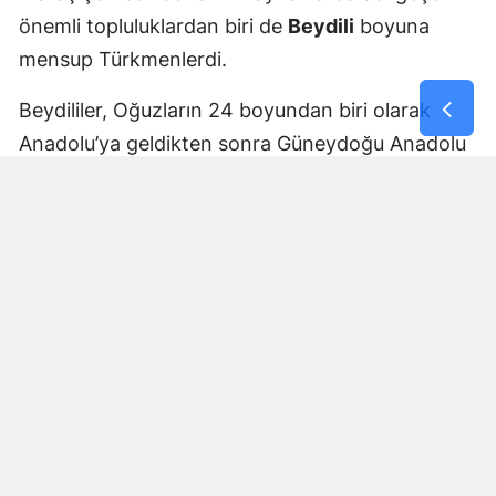
önemli topluluklardan biri de
Beydili
boyuna
mensup Türkmenlerdi.
Beydililer, Oğuzların 24 boyundan biri olarak
Anadolu’ya geldikten sonra Güneydoğu Anadolu
ve Çukurova çevresine yayıldı. Zamanla Dulkadirli
Türkmenlerinin önemli unsurlarından biri haline
geldiler.
Beydili boyuyla bağlantılı
Cerit ve Tecirli
aşiretlerinin
de Dulkadirli Türkmen toplulukları
arasında bulunduğu belirtiliyor. Ceritlerin kış
aylarını Amik Ovası’nda geçirip yaz aylarında
Maraş taraflarındaki yaylalara çıktıkları tarihî
kaynaklara yansıdı.