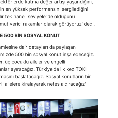
ektörlerde katma değer artışı yaşandığını,
in en yüksek performansını sergilediğini
ydır tek haneli seviyelerde olduğunu
mut verici rakamlar olarak görüyoruz' dedi.
İLE 500 BİN SOSYAL KONUT
lesine dair detayları da paylaşan
imizde 500 bin sosyal konut inşa edeceğiz.
er, üç çocuklu aileler ve engelli
nlar ayıracağız. Türkiye'de ilk kez TOKİ
amasını başlatacağız. Sosyal konutların bir
li ailelere kiralayarak nefes aldıracağız'