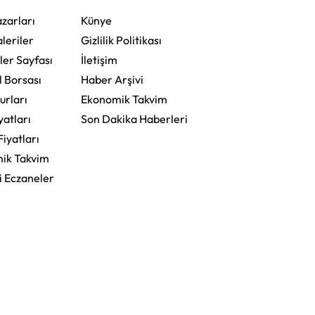
zarları
Künye
leriler
Gizlilik Politikası
ler Sayfası
İletişim
l Borsası
Haber Arşivi
urları
Ekonomik Takvim
yatları
Son Dakika Haberleri
Fiyatları
ik Takvim
i Eczaneler