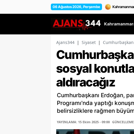
06 Ağustos 2026, Perşembe
Kahramanmara
Ajans344
|
Siyaset
|
Cumhurbaşkanı E
Cumhurbaşkan
sosyal konutla 
aldıracağız
Cumhurbaşkanı Erdoğan, parti
Programı'nda yaptığı konuşm
belirsizliklere rağmen büyüm
YAYINLAMA: 15 Ekim 2025 - 09:00
GÜNCELLEME: 