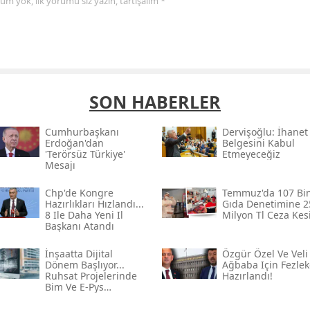
yorum yok, ilk yorumu siz yazın, tartışalım *
SON HABERLER
Cumhurbaşkanı
Dervişoğlu: İhanet
Erdoğan'dan
Belgesini Kabul
'terörsüz Türkiye'
Etmeyeceğiz
Mesajı
Chp'de Kongre
Temmuz'da 107 Bi
Hazırlıkları Hızlandı...
Gıda Denetimine 2
8 Ile Daha Yeni Il
Milyon Tl Ceza Kesi
Başkanı Atandı
İnşaatta Dijital
Özgür Özel Ve Veli
Dönem Başlıyor...
Ağbaba Için Fezlek
Ruhsat Projelerinde
Hazırlandı!
Bim Ve E-Pys
Zorunluluğu Geliyor