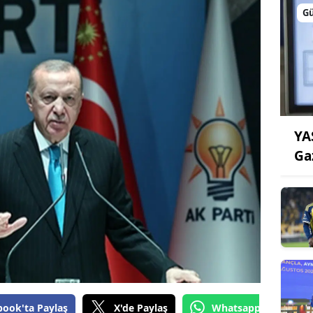
G
YA
Ga
book'ta Paylaş
X'de Paylaş
Whatsapp'tan Gönde