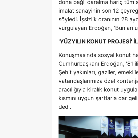
dona bağlı daralma hariç tüm s
imalat sanayinin son 12 çeyreğ
söyledi. İşsizlik oranının 28 a
vurgulayan Erdoğan, 'Bunları u
'YÜZYILIN KONUT PROJESİ' 
Konuşmasında sosyal konut ham
Cumhurbaşkanı Erdoğan, '81 il
Şehit yakınları, gaziler, emeklil
vatandaşlarımıza özel kontenja
aracılığıyla kiralık konut uygul
kısmını uygun şartlarla dar gelir
dedi.