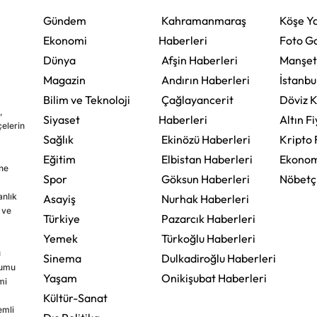
Gündem
Kahramanmaraş
Köşe Ya
Ekonomi
Haberleri
Foto Ga
Dünya
Afşin Haberleri
Manşet
Magazin
Andırın Haberleri
İstanbu
Bilim ve Teknoloji
Çağlayancerit
Döviz K
,
Siyaset
Haberleri
Altın Fi
çelerin
Sağlık
Ekinözü Haberleri
Kripto 
Eğitim
Elbistan Haberleri
Ekonom
ine
Spor
Göksun Haberleri
Nöbetç
nlık
Asayiş
Nurhak Haberleri
 ve
Türkiye
Pazarcık Haberleri
Yemek
Türkoğlu Haberleri
u
Sinema
Dulkadiroğlu Haberleri
rumu
Yaşam
Onikişubat Haberleri
mi
Kültür-Sanat
emli