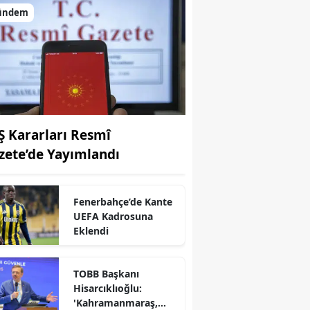
ündem
Ş Kararları Resmî
zete’de Yayımlandı
Fenerbahçe’de Kante
UEFA Kadrosuna
Eklendi
TOBB Başkanı
Hisarcıklıoğlu:
'Kahramanmaraş,
r