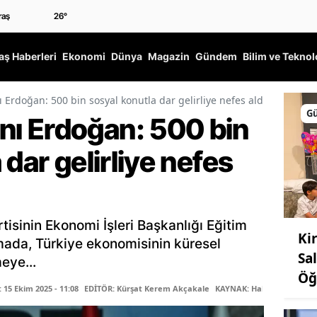
26
°
ş Haberleri
Ekonomi
Dünya
Magazin
Gündem
Bilim ve Teknol
rdoğan: 500 bin sosyal konutla dar gelirliye nefes aldıracağız
G
ı Erdoğan: 500 bin
dar gelirliye nefes
sinin Ekonomi İşleri Başkanlığı Eğitim
Ki
ada, Türkiye ekonomisinin küresel
Sa
eye...
Öğ
15 Ekim 2025 - 11:08
EDİTÖR: Kürşat Kerem Akçakale
KAYNAK: Haber Merkezi