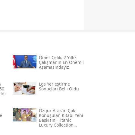
Ömer Çelik: 2 Yıllık
Çalışmanın En Önemli
Aşamasındayız
n
Lgs Yerleştirme
50
Sonuçları Belli Oldu
ldi
Özgür Aras'ın Çok
e
Konuşulan Kitabı Yeni
Baskısını Titanic
Luxury Collection
Bodrum'da Kutladı