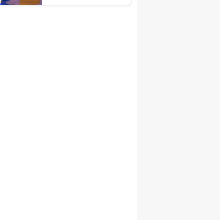
Türkiye Ekonomisinin
Lokomotif
Şehirlerinden
Birisidir'