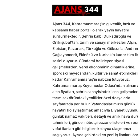
Ajans 344, Kahramanmaraş'ın güvenilir, hızlı ve
kapsamlı haber portalı olarak yayın hayatını
sürdürmektedir. Şehrin kalbi Dulkadiroğlu ve
Onikişubat'tan, tarım ve sanayi merkezleri Afşin,
Elbistan, Pazarcık, Türkoğlu ve Göksun'a; Andırın
Çağlayancerit, Ekinözü ve Nurhak'a kadar tüm il
sesini duyurur. Gündemi belirleyen siyasi
gelişmelerden, yerel ekonominin dinamiklerine,
spordaki heyecandan, kültür ve sanat etkinlikler
kadar Kahramanmaraş'ın nabzını tutuyoruz.
Kahramanmaraş Kuyumcular Odası'ndan alınan a
altın fiyatları, şehrin sanayisindeki son gelişmeler
tarım sektöründeki yenilikler özel dosyalarla
sayfamızda yer bulur. Vatandaşlarımızın günlük
hayatını kolaylaştırmak amacıyla Diyanet uyuml
günlük namaz vakitleri, detaylı ve anlık hava du
tahminleri, güncel nöbetçi eczane listeleri ve res
vefat ilanları gibi bilgilere kolayca ulaşmanızı
sağlıyoruz. Ayrıca şehirdeki en yeni iş ilanları, ön