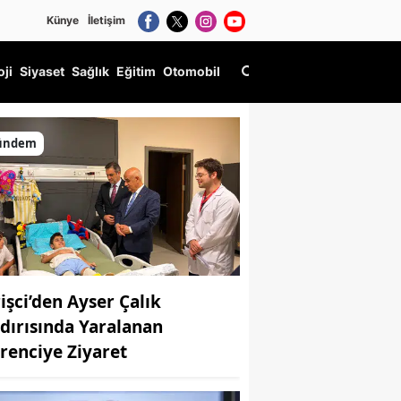
Künye
İletişim
oji
Siyaset
Sağlık
Eğitim
Otomobil
ündem
rişci’den Ayser Çalık
ldırısında Yaralanan
renciye Ziyaret