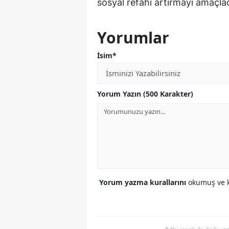
sosyal refahı artırmayı amaçladı
Yorumlar
İsim*
Yorum Yazın (500 Karakter)
Yorum yazma kurallarını
okumuş ve k