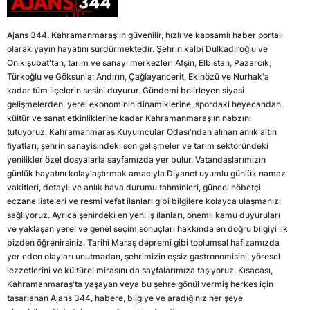
Ajans 344, Kahramanmaraş'ın güvenilir, hızlı ve kapsamlı haber portalı
olarak yayın hayatını sürdürmektedir. Şehrin kalbi Dulkadiroğlu ve
Onikişubat'tan, tarım ve sanayi merkezleri Afşin, Elbistan, Pazarcık,
Türkoğlu ve Göksun'a; Andırın, Çağlayancerit, Ekinözü ve Nurhak'a
kadar tüm ilçelerin sesini duyurur. Gündemi belirleyen siyasi
gelişmelerden, yerel ekonominin dinamiklerine, spordaki heyecandan,
kültür ve sanat etkinliklerine kadar Kahramanmaraş'ın nabzını
tutuyoruz. Kahramanmaraş Kuyumcular Odası'ndan alınan anlık altın
fiyatları, şehrin sanayisindeki son gelişmeler ve tarım sektöründeki
yenilikler özel dosyalarla sayfamızda yer bulur. Vatandaşlarımızın
günlük hayatını kolaylaştırmak amacıyla Diyanet uyumlu günlük namaz
vakitleri, detaylı ve anlık hava durumu tahminleri, güncel nöbetçi
eczane listeleri ve resmi vefat ilanları gibi bilgilere kolayca ulaşmanızı
sağlıyoruz. Ayrıca şehirdeki en yeni iş ilanları, önemli kamu duyuruları
ve yaklaşan yerel ve genel seçim sonuçları hakkında en doğru bilgiyi ilk
bizden öğrenirsiniz. Tarihi Maraş depremi gibi toplumsal hafızamızda
yer eden olayları unutmadan, şehrimizin eşsiz gastronomisini, yöresel
lezzetlerini ve kültürel mirasını da sayfalarımıza taşıyoruz. Kısacası,
Kahramanmaraş'ta yaşayan veya bu şehre gönül vermiş herkes için
tasarlanan Ajans 344, habere, bilgiye ve aradığınız her şeye