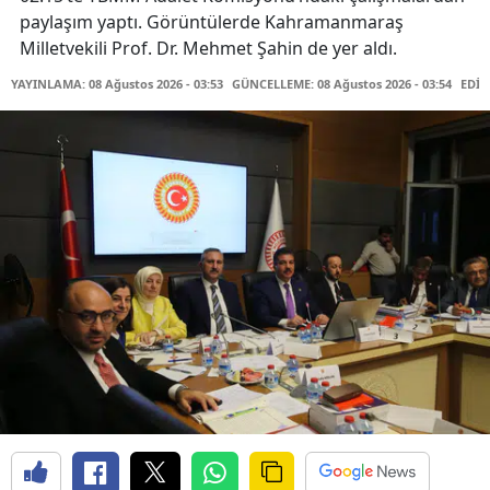
paylaşım yaptı. Görüntülerde Kahramanmaraş
Milletvekili Prof. Dr. Mehmet Şahin de yer aldı.
YAYINLAMA: 08 Ağustos 2026 - 03:53
GÜNCELLEME: 08 Ağustos 2026 - 03:54
EDİT