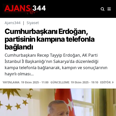
Ajans344
|
Siyaset
Cumhurbaşkanı Erdoğan,
partisinin kampına telefonla
bağlandı
Cumhurbaşkanı Recep Tayyip Erdoğan, AK Parti
İstanbul İl Başkanlığı'nın Sakarya'da düzenlediği
kampa telefonla bağlanarak, kampın ve sonuçlarının
hayırlı olması...
YAYINLAMA: 19 Ekim 2025 - 11:00
GÜNCELLEME: 19 Ekim 2025 - 19:10
EDİTÖR: K