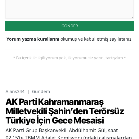
GÖNDER
Yorum yazma kurallarını
okumuş ve kabul etmiş sayılırsınız
* Bu içerik ile ilgili yorum yok, ilk yorumu siz yazın, tartışalım *
Ajans344
|
Gündem
AK Parti Kahramanmaraş
Milletvekili Şahin’den Terörsüz
Türkiye İçin Gece Mesaisi
AK Parti Grup Başkanvekili Abdülhamit Gül, saat
02.15’te TBMM Adalet Komisyonu’ndaki çalışmalardan