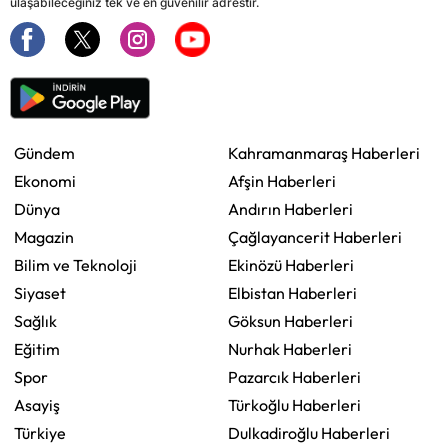
ulaşabileceğiniz tek ve en güvenilir adrestir.
Gündem
Kahramanmaraş Haberleri
Ekonomi
Afşin Haberleri
Dünya
Andırın Haberleri
Magazin
Çağlayancerit Haberleri
Bilim ve Teknoloji
Ekinözü Haberleri
Siyaset
Elbistan Haberleri
Sağlık
Göksun Haberleri
Eğitim
Nurhak Haberleri
Spor
Pazarcık Haberleri
Asayiş
Türkoğlu Haberleri
Türkiye
Dulkadiroğlu Haberleri