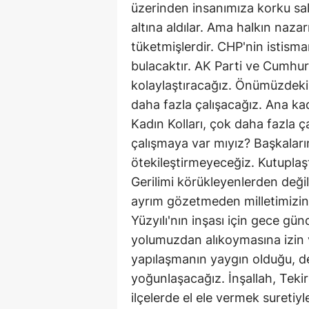
üzerinden insanımıza korku sala
altına aldılar. Ama halkın nazarı
tüketmişlerdir. CHP'nin istisma
bulacaktır. AK Parti ve Cumhur 
kolaylaştıracağız. Önümüzdek
daha fazla çalışacağız. Ana k
Kadın Kolları, çok daha fazla 
çalışmaya var mıyız? Başkaların
ötekileştirmeyeceğiz. Kutuplaş
Gerilimi körükleyenlerden değil
ayrım gözetmeden milletimizin 
Yüzyılı'nın inşası için gece gü
yolumuzdan alıkoymasına izin v
yapılaşmanın yaygın olduğu, de
yoğunlaşacağız. İnşallah, Teki
ilçelerde el ele vermek suretiy