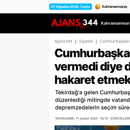
07 Ağustos 2026, Cuma
Kahramanmara
Ajans344
|
Siyaset
|
Cumhurbaşkanı 
Cumhurbaşkan
vermedi diye 
hakaret etme
Tekirdağ'a gelen Cumhurbaş
düzenlediği mitingde vatand
depremzedelerin seçim süreci
YAYINLAMA: 11 Şubat 2024 - 16:15
GÜNCELLEME: