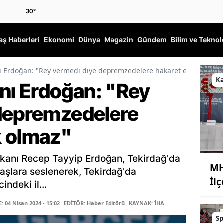
30
°
ş Haberleri
Ekonomi
Dünya
Magazin
Gündem
Bilim ve Teknol
Erdoğan: "Rey vermedi diye depremzedelere hakaret etmek olma
K
ı Erdoğan: "Rey
depremzedelere
k olmaz"
kanı Recep Tayyip Erdoğan, Tekirdağ'da
MH
aşlara seslenerek, Tekirdağ'da
İl
ndeki il...
 04 Nisan 2024 - 15:02
EDİTÖR: Haber Editörü
KAYNAK: İHA
Sp