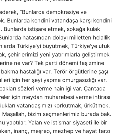
derek, “Bunlarda demokrasiye ve
ok. Bunlarda kendini vatandaşa karşı kendini
 Bunlarda istişare etmek, sokağa kulak
 Bunlarda hatasından dolayı milletten helallik
nlarda Türkiye'yi büyütmek, Türkiye'ye ufuk
 şehirlerimizi yeni yatırımlarla geliştirmek
 yerine ne var? Tek parti dönemi faşizmine
akma hastalığı var. Terör örgütlerine şaşı
lleri için her şeyi yapma omurgasızlığı var.
kları sözleri verme hainliği var. Çantada
yeler için meydan muharebesi verme ihtirası
ydukları vatandaşımızı korkutmak, ürkütmek,
r. Maşallah, bizim seçmenlerimiz burada bak.
yaptılar. Yalan ve istismar siyaseti ile bir
 Köken, inanç, meşrep, mezhep ve hayat tarzı