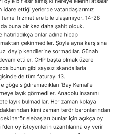
ı öyle bir esir almış ki nereye ellerini atsalar
 idare ettiği yerlerde vatandaşlarımız
ik temel hizmetlere bile ulaşamıyor. 14-28
da buna bir kez daha şahit olduk.
 hatırladıkça onlar adına hicap
maktan çekinmediler. Şöyle ayna karşısına
uz' deyip kendilerine sormadılar. Günah
a devam ettiler. CHP başta olmak üzere
zda bunun gibi sayısız skandallarla
lgisinde de tüm faturayı 13.
 göğe sığdıramadıkları ‘Bay Kemal'e
etmeye layık görmediler. Anadolu insanını
te layık bulmadılar. Her zaman kolaya
odaklarından kimi zaman terör baronlarından
eki terör elebaşları bunlar için açıkça oy
l'den oy isteyenlerin uzantılarına oy verir