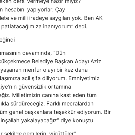
eken dersi vermeye hazır mıyız?
 hesabını yapıyorlar. Çay
te ve milli iradeye saygıları yok. Ben AK
ı patlatacağımıza inanıyorum” dedi.
eğindi
amasının devamında, “Dün
çükçekmece Belediye Başkan Adayı Aziz
 yaşanan menfur olayı bir kez daha
aşımıza acil şifa diliyorum. Emniyetimiz
ürkiye'nin güvensizlik ortamına
ğiz. Milletimizin canına kast eden tüm
lıkla sürdüreceğiz. Farklı mecralardan
n tüm genel başkanlara teşekkür ediyorum. Bir
e inşallah yakalayacağız” diye konuştu.
ir şekilde gemilerini yürüttüler”