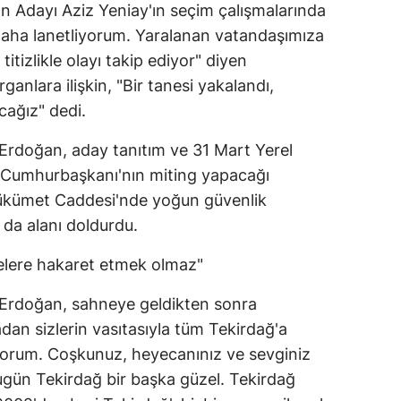
Adayı Aziz Yeniay'ın seçim çalışmalarında
daha lanetliyorum. Yaralanan vatandaşımıza
titizlikle olayı takip ediyor" diyen
nlara ilişkin, "Bir tanesi yakalandı,
cağız" dedi.
rdoğan, aday tanıtım ve 31 Mart Yerel
i. Cumhurbaşkanı'nın miting yapacağı
Hükümet Caddesi'nde yoğun güvenlik
 da alanı doldurdu.
lere hakaret etmek olmaz"
Erdoğan, sahneye geldikten sonra
dan sizlerin vasıtasıyla tüm Tekirdağ'a
tiyorum. Coşkunuz, heyecanınız ve sevginiz
Bugün Tekirdağ bir başka güzel. Tekirdağ