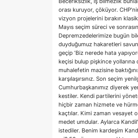
Beceriksizlik, iş bilmezlik bunlar
orası kuruyor, çöküyor. CHP'nin
vizyon projelerini bırakın klas
Mayıs seçim süreci ve sonrasın
Depremzedelerimize bugün bile
duyduğumuz hakaretleri savun
geçip ‘Biz nerede hata yapıyor
keçisi bulup pişkince yolların
muhalefetin mazisine baktığını
karşılaşırsınız. Son seçim yeni
Cumhurbaşkanımız diyerek yere
kestiler. Kendi partilerini yön
hiçbir zaman hizmete ve hürme
kaçtılar. Kimi zaman vesayet 
medet umdular. Aylarca Kandil'd
istediler. Benim kardeşim Kandi