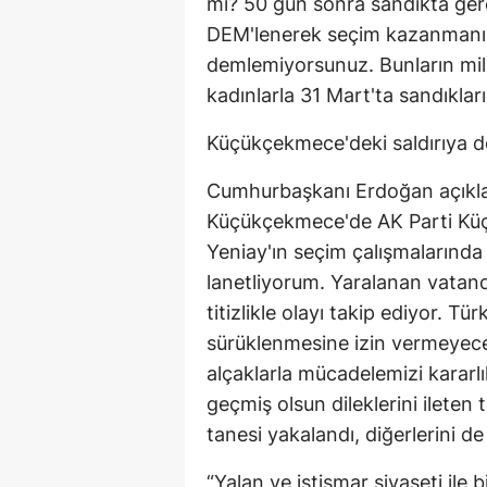
mi? 50 gün sonra sandıkta ger
DEM'lenerek seçim kazanmanın
demlemiyorsunuz. Bunların mille
kadınlarla 31 Mart'ta sandıklar
Küçükçekmece'deki saldırıya d
Cumhurbaşkanı Erdoğan açıkl
Küçükçekmece'de AK Parti Kü
Yeniay'ın seçim çalışmalarında
lanetliyorum. Yaralanan vatand
titizlikle olayı takip ediyor. T
sürüklenmesine izin vermeyece
alçaklarla mücadelemizi kararlı
geçmiş olsun dileklerini ilete
tanesi yakalandı, diğerlerini d
“Yalan ve istismar siyaseti ile b