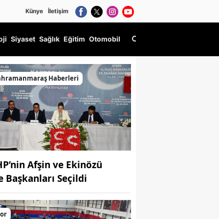
Künye
İletişim
oji
Siyaset
Sağlık
Eğitim
Otomobil
z"
ahramanmaraş Haberleri
P’nin Afşin ve Ekinözü
çe Başkanları Seçildi
or