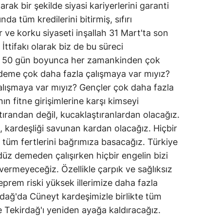
rak bir şekilde siyasi kariyerlerini garanti
nda tüm kredilerini bitirmiş, sıfırı
r ve korku siyaseti inşallah 31 Mart'ta son
İttifakı olarak biz de bu süreci
i 50 gün boyunca her zamankinden çok
ademe çok daha fazla çalışmaya var mıyız?
çalışmaya var mıyız? Gençler çok daha fazla
ın fitne girişimlerine karşı kimseyi
tırandan değil, kucaklaştıranlardan olacağız.
, kardeşliği savunan kardan olacağız. Hiçbir
tüm fertlerini bağrımıza basacağız. Türkiye
ndüz demeden çalışırken hiçbir engelin bizi
ermeyeceğiz. Özellikle çarpık ve sağlıksız
prem riski yüksek illerimize daha fazla
rdağ'da Cüneyt kardeşimizle birlikte tüm
le Tekirdağ'ı yeniden ayağa kaldıracağız.