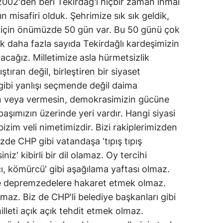
002'den beri Tekirdağ'ı hiçbir zaman ihmal
n misafiri olduk. Şehrimize sık sık geldik,
n için önümüzde 50 gün var. Bu 50 günü çok
k daha fazla sayıda Tekirdağlı kardeşimizin
acağız. Milletimize asla hürmetsizlik
tıran değil, birleştiren bir siyaset
 gibi yanlışı seçmende değil daima
in veya vermesin, demokrasimizin gücüne
aşımızın üzerinde yeri vardır. Hangi siyasi
zim veli nimetimizdir. Bizi rakiplerimizden
zde CHP gibi vatandaşa ‘tıpış tıpış
z' kibirli bir dil olamaz. Oy tercihi
ı, kömürcü' gibi aşağılama yaftası olmaz.
ye depremzedelere hakaret etmek olmaz.
maz. Biz de CHP'li belediye başkanları gibi
lleti açık açık tehdit etmek olmaz.