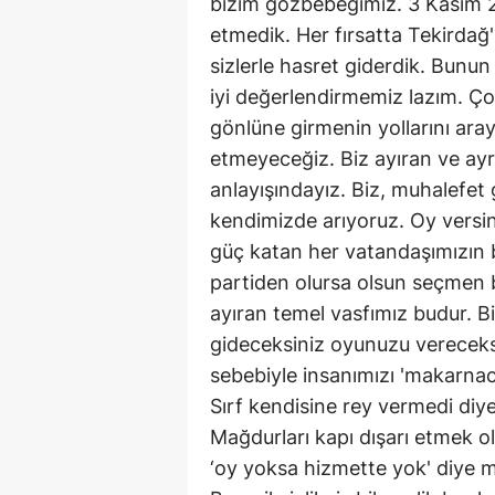
bizim gözbebeğimiz. 3 Kasım 2
etmedik. Her fırsatta Tekirdağ'ı
sizlerle hasret giderdik. Bunu
iyi değerlendirmemiz lazım. Ço
gönlüne girmenin yollarını aray
etmeyeceğiz. Biz ayıran ve ayrış
anlayışındayız. Biz, muhalefet
kendimizde arıyoruz. Oy vers
güç katan her vatandaşımızın b
partiden olursa olsun seçmen bi
ayıran temel vasfımız budur. Bi
gideceksiniz oyunuzu vereceksini
sebebiyle insanımızı 'makarnac
Sırf kendisine rey vermedi di
Mağdurları kapı dışarı etmek ol
‘oy yoksa hizmette yok' diye mi