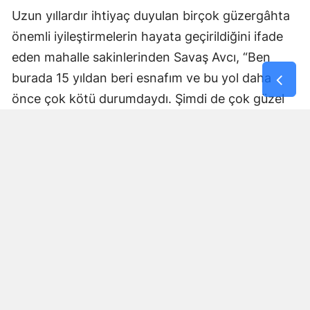
Uzun yıllardır ihtiyaç duyulan birçok güzergâhta
önemli iyileştirmelerin hayata geçirildiğini ifade
eden mahalle sakinlerinden Savaş Avcı, “Ben
burada 15 yıldan beri esnafım ve bu yol daha
önce çok kötü durumdaydı. Şimdi de çok güzel
hale getiriliyor. Büyükşehir Belediye Başkanımız
Fırat Görgel’e verdiği hizmetten dolayı çok
teşekkür ederim. Bizleri tozdan topraktan
kurtardı” dedi. Yapılan bakım, onarım ve asfalt
uygulamaları sayesinde ulaşımın daha güvenli ve
konforlu hale geldiğini söyleyen bir diğer mahalle
sakini İsmail Öksüz, “Yolumuz bozuktu. Bu yıl çok
yağmur yağdığı için yollarımızda çökmeler
oluşmuştu. Sağ olsun Büyükşehir Belediye
Başkanımız Fırat Görgel hizmet anlayışı ile