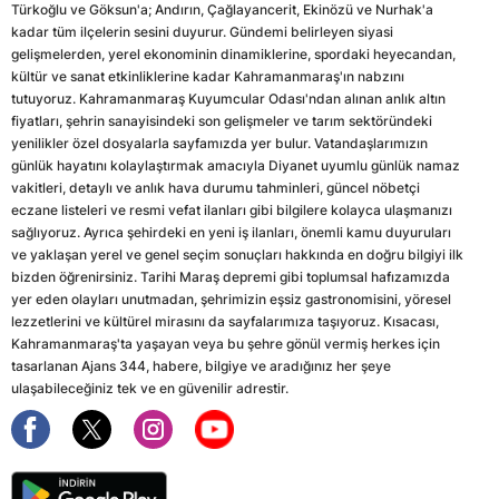
Türkoğlu ve Göksun'a; Andırın, Çağlayancerit, Ekinözü ve Nurhak'a
kadar tüm ilçelerin sesini duyurur. Gündemi belirleyen siyasi
gelişmelerden, yerel ekonominin dinamiklerine, spordaki heyecandan,
kültür ve sanat etkinliklerine kadar Kahramanmaraş'ın nabzını
tutuyoruz. Kahramanmaraş Kuyumcular Odası'ndan alınan anlık altın
fiyatları, şehrin sanayisindeki son gelişmeler ve tarım sektöründeki
yenilikler özel dosyalarla sayfamızda yer bulur. Vatandaşlarımızın
günlük hayatını kolaylaştırmak amacıyla Diyanet uyumlu günlük namaz
vakitleri, detaylı ve anlık hava durumu tahminleri, güncel nöbetçi
eczane listeleri ve resmi vefat ilanları gibi bilgilere kolayca ulaşmanızı
sağlıyoruz. Ayrıca şehirdeki en yeni iş ilanları, önemli kamu duyuruları
ve yaklaşan yerel ve genel seçim sonuçları hakkında en doğru bilgiyi ilk
bizden öğrenirsiniz. Tarihi Maraş depremi gibi toplumsal hafızamızda
yer eden olayları unutmadan, şehrimizin eşsiz gastronomisini, yöresel
lezzetlerini ve kültürel mirasını da sayfalarımıza taşıyoruz. Kısacası,
Kahramanmaraş'ta yaşayan veya bu şehre gönül vermiş herkes için
tasarlanan Ajans 344, habere, bilgiye ve aradığınız her şeye
ulaşabileceğiniz tek ve en güvenilir adrestir.