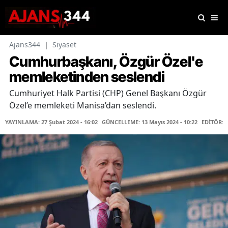
Ajans344
|
Siyaset
Cumhurbaşkanı, Özgür Özel'e
memleketinden seslendi
Cumhuriyet Halk Partisi (CHP) Genel Başkanı Özgür
Özel’e memleketi Manisa’dan seslendi.
YAYINLAMA: 27 Şubat 2024 - 16:02
GÜNCELLEME: 13 Mayıs 2024 - 10:22
EDİTÖR: 