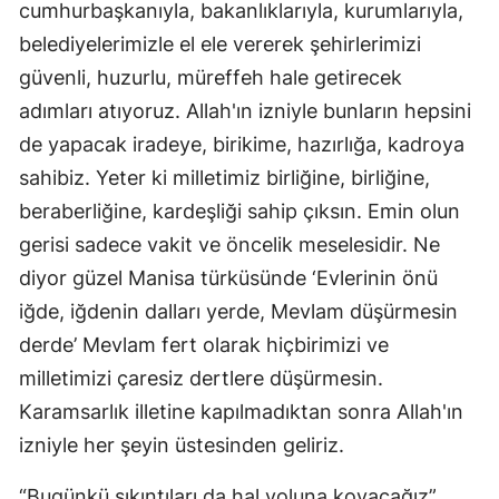
cumhurbaşkanıyla, bakanlıklarıyla, kurumlarıyla,
belediyelerimizle el ele vererek şehirlerimizi
güvenli, huzurlu, müreffeh hale getirecek
adımları atıyoruz. Allah'ın izniyle bunların hepsini
de yapacak iradeye, birikime, hazırlığa, kadroya
sahibiz. Yeter ki milletimiz birliğine, birliğine,
beraberliğine, kardeşliği sahip çıksın. Emin olun
gerisi sadece vakit ve öncelik meselesidir. Ne
diyor güzel Manisa türküsünde ‘Evlerinin önü
iğde, iğdenin dalları yerde, Mevlam düşürmesin
derde’ Mevlam fert olarak hiçbirimizi ve
milletimizi çaresiz dertlere düşürmesin.
Karamsarlık illetine kapılmadıktan sonra Allah'ın
izniyle her şeyin üstesinden geliriz.
“Bugünkü sıkıntıları da hal yoluna koyacağız”