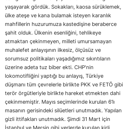
yaşayarak gördük. Sokakları, kaosa sürüklemek,
ülke ateşe ve kana bulamak isteyen karanlık
mahfillerin huzurumuza kastedişine beraberce
şahit olduk. Ülkenin esenliğini, tehlikeye
atmaktan çekinmeyen, milleti umursamayan
muhalefet anlayışının ilkesiz, ölçüsüz ve
sorumsuz politikaları yaşadığımız sıkıntıların
üzerine adeta tuz biber ekti. CHP'nin
lokomotifliğini yaptığı bu anlayış, Türkiye
düşmanı tüm çevrelerle birlikte PKK ve FETÖ gibi
terör örgütleriyle birlikte hareket etmekten dahi
çekinmemiştir. Mayıs seçimlerinde kurulan 6’lı
masanın gerisindeki silüetleri unutmadık. Yapılan
gizli ittifakları unutmadık. Şimdi 31 Mart için
İstanbul ve Mersin gibi yerlerde kurulan kirli