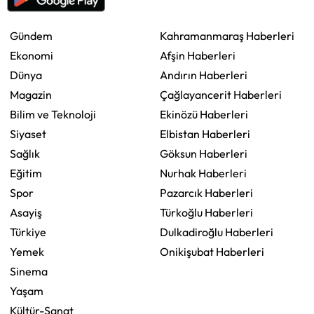
Gündem
Kahramanmaraş Haberleri
Ekonomi
Afşin Haberleri
Dünya
Andırın Haberleri
Magazin
Çağlayancerit Haberleri
Bilim ve Teknoloji
Ekinözü Haberleri
Siyaset
Elbistan Haberleri
Sağlık
Göksun Haberleri
Eğitim
Nurhak Haberleri
Spor
Pazarcık Haberleri
Asayiş
Türkoğlu Haberleri
Türkiye
Dulkadiroğlu Haberleri
Yemek
Onikişubat Haberleri
Sinema
Yaşam
Kültür-Sanat