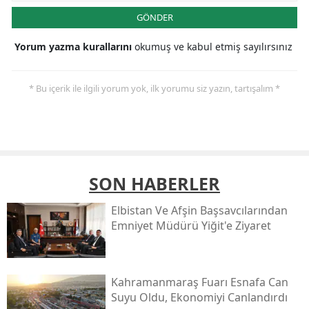
GÖNDER
Yorum yazma kurallarını
okumuş ve kabul etmiş sayılırsınız
* Bu içerik ile ilgili yorum yok, ilk yorumu siz yazın, tartışalım *
SON HABERLER
Elbistan Ve Afşin Başsavcılarından
Emniyet Müdürü Yiğit'e Ziyaret
Kahramanmaraş Fuarı Esnafa Can
Suyu Oldu, Ekonomiyi Canlandırdı