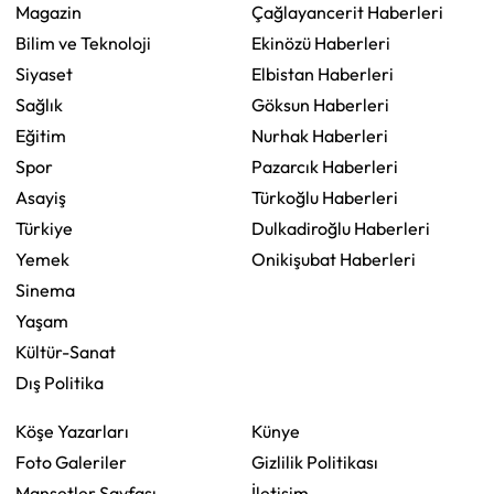
Magazin
Çağlayancerit Haberleri
Bilim ve Teknoloji
Ekinözü Haberleri
Siyaset
Elbistan Haberleri
Sağlık
Göksun Haberleri
Eğitim
Nurhak Haberleri
Spor
Pazarcık Haberleri
Asayiş
Türkoğlu Haberleri
Türkiye
Dulkadiroğlu Haberleri
Yemek
Onikişubat Haberleri
Sinema
Yaşam
Kültür-Sanat
Dış Politika
Köşe Yazarları
Künye
Foto Galeriler
Gizlilik Politikası
Manşetler Sayfası
İletişim