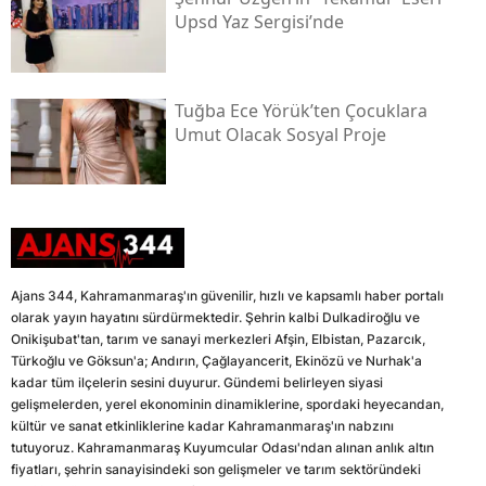
Upsd Yaz Sergisi’nde
Tuğba Ece Yörük’ten Çocuklara
Umut Olacak Sosyal Proje
Ajans 344, Kahramanmaraş'ın güvenilir, hızlı ve kapsamlı haber portalı
olarak yayın hayatını sürdürmektedir. Şehrin kalbi Dulkadiroğlu ve
Onikişubat'tan, tarım ve sanayi merkezleri Afşin, Elbistan, Pazarcık,
Türkoğlu ve Göksun'a; Andırın, Çağlayancerit, Ekinözü ve Nurhak'a
kadar tüm ilçelerin sesini duyurur. Gündemi belirleyen siyasi
gelişmelerden, yerel ekonominin dinamiklerine, spordaki heyecandan,
kültür ve sanat etkinliklerine kadar Kahramanmaraş'ın nabzını
tutuyoruz. Kahramanmaraş Kuyumcular Odası'ndan alınan anlık altın
fiyatları, şehrin sanayisindeki son gelişmeler ve tarım sektöründeki