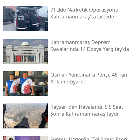
71 İlde Narkotik Operasyonu:
Kahramanmaraş'ta Listede
Kahramanmaraş Deprem
Davalarında 14 Dosya Yargıtay'da
Osman Yenipınar'a Pençe 46'tan
Anlamlı Ziyaret
Kayseri'den Havalandı, 5,5 Saat
Sonra Kahramanmaraş'taydı
Şennur Üzgen’in “tekâmül” Eseri