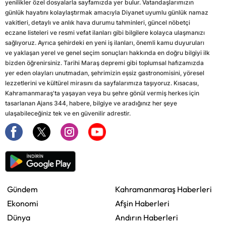
yenilikler özel dosyalarla sayfamızda yer bulur. Vatandaşlarımızın
günlük hayatını kolaylaştırmak amacıyla Diyanet uyumlu günlük namaz
vakitleri, detaylı ve anlık hava durumu tahminleri, güncel nöbetçi
eczane listeleri ve resmi vefat ilanları gibi bilgilere kolayca ulaşmanızı
sağlıyoruz. Ayrıca şehirdeki en yeni iş ilanları, önemli kamu duyuruları
ve yaklaşan yerel ve genel seçim sonuçları hakkında en doğru bilgiyi ilk
bizden öğrenirsiniz. Tarihi Maraş depremi gibi toplumsal hafızamızda
yer eden olayları unutmadan, şehrimizin eşsiz gastronomisini, yöresel
lezzetlerini ve kültürel mirasını da sayfalarımıza taşıyoruz. Kısacası,
Kahramanmaraş'ta yaşayan veya bu şehre gönül vermiş herkes için
tasarlanan Ajans 344, habere, bilgiye ve aradığınız her şeye
ulaşabileceğiniz tek ve en güvenilir adrestir.
Gündem
Kahramanmaraş Haberleri
Ekonomi
Afşin Haberleri
Dünya
Andırın Haberleri