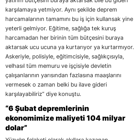
yatırım bütçesini buraya aktarsak bile bu gideri
karşılamaya yetmiyor. Aynı şekilde deprem
harcamalarının tamamını bu iş için kullansak yine
yeterli gelmiyor. Eğitime, sağlığa tek kuruş
harcamadan her birinin tüm bütçesini buraya
aktarsak ucu ucuna ya kurtarıyor ya kurtarmıyor.
Askeriyle, polisiyle, eğitimcisiyle, sağlıkçısıyla,
velhasıl tüm memuru ve işçisiyle devletin
çalışanlarının yarısından fazlasına maaşlarını
vermesek o zaman belki bu ilave gideri
karşılayabiliriz” diye konuştu.
“6 Şubat depremlerinin
ekonomimize maliyeti 104 milyar
dolar”
Yüzyılın felaketi olarak akıllara kazanan