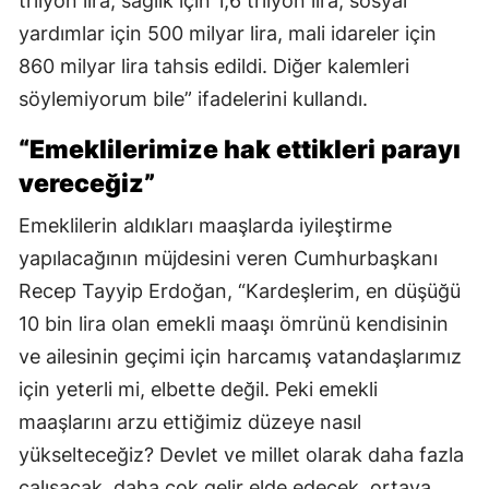
trilyon lira, sağlık için 1,6 trilyon lira, sosyal
yardımlar için 500 milyar lira, mali idareler için
860 milyar lira tahsis edildi. Diğer kalemleri
söylemiyorum bile” ifadelerini kullandı.
“Emeklilerimize hak ettikleri parayı
vereceğiz”
Emeklilerin aldıkları maaşlarda iyileştirme
yapılacağının müjdesini veren Cumhurbaşkanı
Recep Tayyip Erdoğan, “Kardeşlerim, en düşüğü
10 bin lira olan emekli maaşı ömrünü kendisinin
ve ailesinin geçimi için harcamış vatandaşlarımız
için yeterli mi, elbette değil. Peki emekli
maaşlarını arzu ettiğimiz düzeye nasıl
yükselteceğiz? Devlet ve millet olarak daha fazla
çalışacak, daha çok gelir elde edecek, ortaya