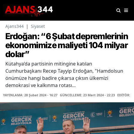
Ajans344
|
Siyaset
Erdoğan: “6 Şubat depremlerinin
ekonomimize maliyeti 104 milyar
dolar”
Kütahya’da partisinin mitingine katılan
Cumhurbaşkanı Recep Tayyip Erdoğan, "Hamdolsun
önümüze hangi badire çıkarsa çıksın ülkemizi
demokrasi ve kalkınma rotası...
YAYINLAMA: 28 Şubat 2024 - 16:27
GÜNCELLEME: 23 Mart 2024 - 22:23
EDİTÖR: H