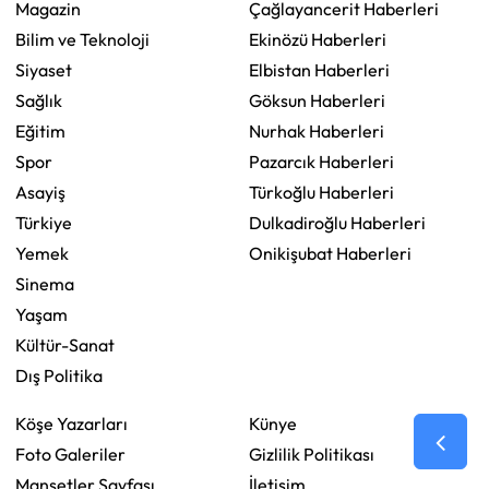
Magazin
Çağlayancerit Haberleri
Bilim ve Teknoloji
Ekinözü Haberleri
Siyaset
Elbistan Haberleri
Sağlık
Göksun Haberleri
Eğitim
Nurhak Haberleri
Spor
Pazarcık Haberleri
Asayiş
Türkoğlu Haberleri
Türkiye
Dulkadiroğlu Haberleri
Yemek
Onikişubat Haberleri
Sinema
Yaşam
Kültür-Sanat
Dış Politika
Köşe Yazarları
Künye
Foto Galeriler
Gizlilik Politikası
Manşetler Sayfası
İletişim