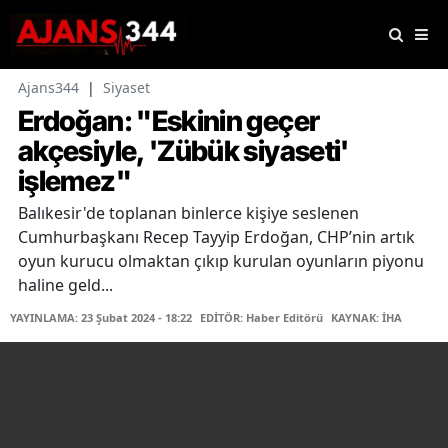
Ajans344
|
Siyaset
Erdoğan: "Eskinin geçer
akçesiyle, 'Zübük siyaseti'
işlemez"
Balıkesir'de toplanan binlerce kişiye seslenen
Cumhurbaşkanı Recep Tayyip Erdoğan, CHP’nin artık
oyun kurucu olmaktan çıkıp kurulan oyunların piyonu
haline geld...
YAYINLAMA: 23 Şubat 2024 - 18:22
EDİTÖR: Haber Editörü
KAYNAK: İHA