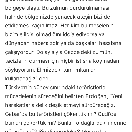
bölgeye ulaştı. Bu zulmün durdurulmaması
halinde bölgemizde yanacak ateşin bizi de
etkilemesi kaçınılmaz. Her kim bu meselenin
bizimle ilgisi olmadığını iddia ediyorsa ya
dünyadan habersizdir ya da başkaları hesabına
çalışıyordur. Dolayısıyla Gazze'deki zulmün,
tacizlerin durması için hiçbir istisna koymadan
söylüyorum. Elimizdeki tüm imkanları
kullanacağız” dedi.
Türkiye’nin güney sınırındaki teröristlerle
mücadelenin süreceğini belirten Erdoğan, “Yeni
harekatlarla delik deşik etmeyi sürdüreceğiz.
Gabar'da bu teröristleri çökerttik mi? Cudi'de
bunları çökerttik mi? Bunları o dağlardaki inlerine
gömdük mü? Şimdi neredeler? Mesele bu.