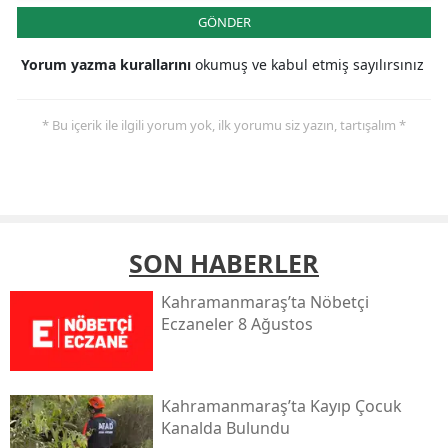
GÖNDER
Yorum yazma kurallarını
okumuş ve kabul etmiş sayılırsınız
* Bu içerik ile ilgili yorum yok, ilk yorumu siz yazın, tartışalım *
SON HABERLER
Kahramanmaraş’ta Nöbetçi
Eczaneler 8 Ağustos
Kahramanmaraş’ta Kayıp Çocuk
Kanalda Bulundu