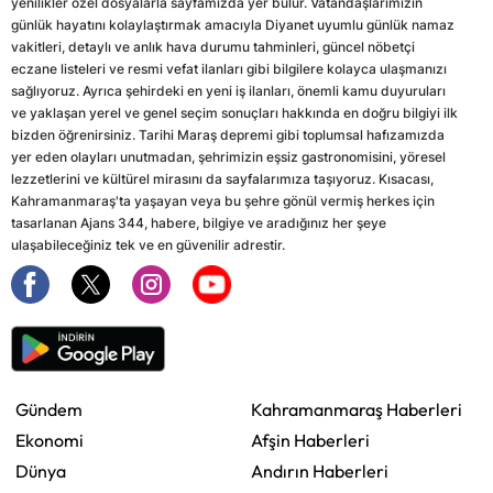
yenilikler özel dosyalarla sayfamızda yer bulur. Vatandaşlarımızın
günlük hayatını kolaylaştırmak amacıyla Diyanet uyumlu günlük namaz
vakitleri, detaylı ve anlık hava durumu tahminleri, güncel nöbetçi
eczane listeleri ve resmi vefat ilanları gibi bilgilere kolayca ulaşmanızı
sağlıyoruz. Ayrıca şehirdeki en yeni iş ilanları, önemli kamu duyuruları
ve yaklaşan yerel ve genel seçim sonuçları hakkında en doğru bilgiyi ilk
bizden öğrenirsiniz. Tarihi Maraş depremi gibi toplumsal hafızamızda
yer eden olayları unutmadan, şehrimizin eşsiz gastronomisini, yöresel
lezzetlerini ve kültürel mirasını da sayfalarımıza taşıyoruz. Kısacası,
Kahramanmaraş'ta yaşayan veya bu şehre gönül vermiş herkes için
tasarlanan Ajans 344, habere, bilgiye ve aradığınız her şeye
ulaşabileceğiniz tek ve en güvenilir adrestir.
Gündem
Kahramanmaraş Haberleri
Ekonomi
Afşin Haberleri
Dünya
Andırın Haberleri