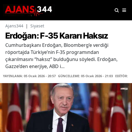
Ajans344
|
Siyaset
Erdoğan: F-35 Kararı Haksız
Cumhurbaşkanı Erdoğan, Bloomberg’e verdiği
röportajda Türkiye’nin F-35 programından
çıkarılmasını “haksız” bulduğunu söyledi. Erdoğan,
Gazze’den enerjiye, ABD i...
YAYINLAMA: 05 Ocak 2026 - 20:57
GÜNCELLEME: 05 Ocak 2026 - 21:03
EDİTÖR: F