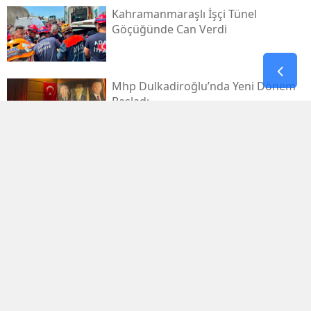
Kahramanmaraşlı İşçi Tünel
Göçüğünde Can Verdi
Mhp Dulkadiroğlu’nda Yeni Dönem
Başladı
Kahramanmaraş Sanayi Sitesi 3 Gün
Kapalı
Kerem Erdem’in İsmi Futbol
Sahasında Yaşatılacak
Elbistan’da Asırlık Kar Geleneği