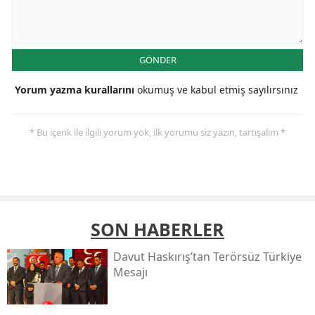
GÖNDER
Yorum yazma kurallarını
okumuş ve kabul etmiş sayılırsınız
* Bu içerik ile ilgili yorum yok, ilk yorumu siz yazın, tartışalım *
SON HABERLER
Davut Haskırış’tan Terörsüz Türkiye
Mesajı