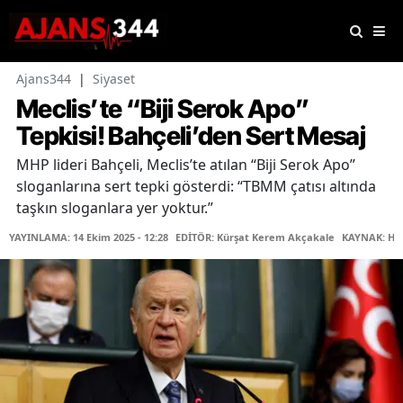
Ajans344
|
Siyaset
Meclis’te “Biji Serok Apo”
Tepkisi! Bahçeli’den Sert Mesaj
MHP lideri Bahçeli, Meclis’te atılan “Biji Serok Apo”
sloganlarına sert tepki gösterdi: “TBMM çatısı altında
taşkın sloganlara yer yoktur.”
YAYINLAMA: 14 Ekim 2025 - 12:28
EDİTÖR: Kürşat Kerem Akçakale
KAYNAK: Ha