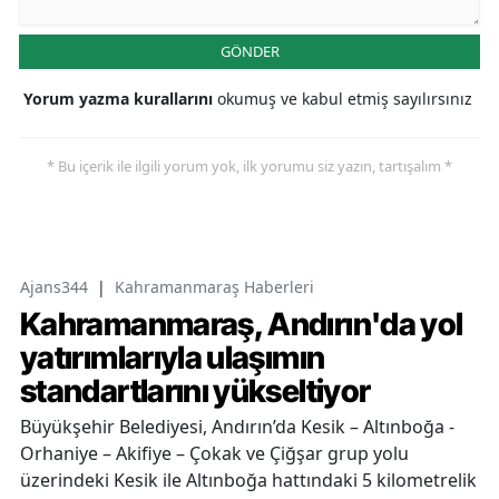
GÖNDER
Yorum yazma kurallarını
okumuş ve kabul etmiş sayılırsınız
* Bu içerik ile ilgili yorum yok, ilk yorumu siz yazın, tartışalım *
Ajans344
|
Kahramanmaraş Haberleri
Kahramanmaraş, Andırın'da yol
yatırımlarıyla ulaşımın
standartlarını yükseltiyor
Büyükşehir Belediyesi, Andırın’da Kesik – Altınboğa -
Orhaniye – Akifiye – Çokak ve Çiğşar grup yolu
üzerindeki Kesik ile Altınboğa hattındaki 5 kilometrelik