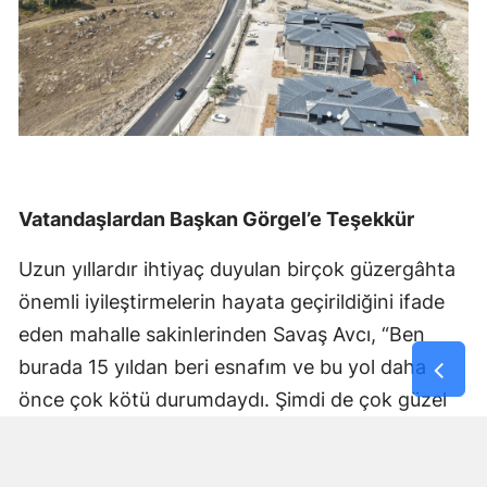
Vatandaşlardan Başkan Görgel’e Teşekkür
Uzun yıllardır ihtiyaç duyulan birçok güzergâhta
önemli iyileştirmelerin hayata geçirildiğini ifade
eden mahalle sakinlerinden Savaş Avcı, “Ben
burada 15 yıldan beri esnafım ve bu yol daha
önce çok kötü durumdaydı. Şimdi de çok güzel
hale getiriliyor. Büyükşehir Belediye Başkanımız
Fırat Görgel’e verdiği hizmetten dolayı çok