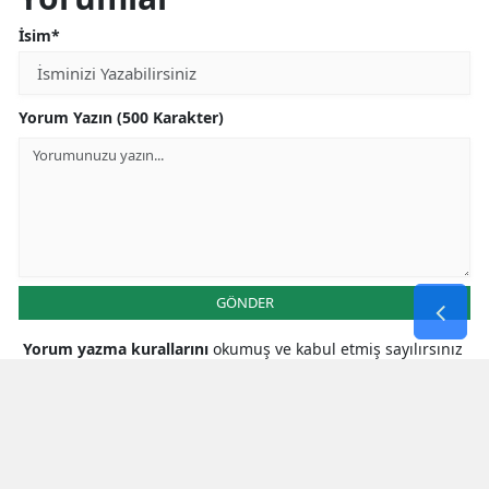
İsim*
Yorum Yazın (500 Karakter)
GÖNDER
Yorum yazma kurallarını
okumuş ve kabul etmiş sayılırsınız
* Bu içerik ile ilgili yorum yok, ilk yorumu siz yazın, tartışalım *