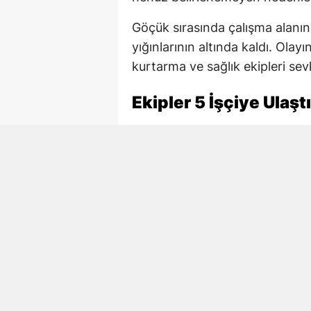
Göçük sırasında çalışma alanın
yığınlarının altında kaldı. Ola
kurtarma ve sağlık ekipleri sevk
Ekipler 5 İşçiye Ulaştı
AFAD, itfaiye ve sağlık ekiple
başlattı. Ekiplerin çalışmaları 
ulaşıldı.
Göçükten çıkarılan 4 işçi yaralı 
tedavi altına alınırken, Necmett
Hayatını Kaybeden İşç
Göçükte hayatını kaybeden Ne
ilçesine bağlı Akifiye Mahallesi