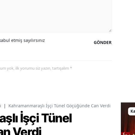
abul etmiş sayılırsınız
GÖNDER
yorum yok, ilk yorumu siz yazın, tartışalım *
i
|
Kahramanmaraşlı İşçi Tünel Göçüğünde Can Verdi
K
lı İşçi Tünel
n Verdi