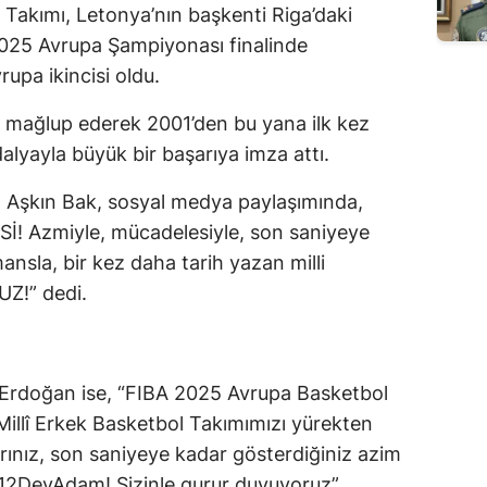
 Takımı, Letonya’nın başkenti Riga’daki
025 Avrupa Şampiyonası finalinde
upa ikincisi oldu.
8 mağlup ederek 2001’den bu yana ilk kez
dalyayla büyük bir başarıya imza attı.
 Aşkın Bak, sosyal medya paylaşımında,
 Azmiyle, mücadelesiyle, son saniyeye
sla, bir kez daha tarih yazan milli
Z!” dedi.
rdoğan ise, “FIBA 2025 Avrupa Basketbol
Millî Erkek Basketbol Takımımızı yürekten
arınız, son saniyeye kadar gösterdiğiniz azim
#12DevAdam! Sizinle gurur duyuyoruz”