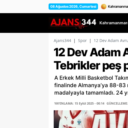
08 Ağustos 2026, Cumartesi
Kahramanmara
Ajans344
|
Spor
|
12 Dev Adam Avrup
12 Dev Adam Av
Tebrikler peş 
A Erkek Milli Basketbol Tak
finalinde Almanya’ya 88-83
madalyayla tamamladı. 24 yıl
YAYINLAMA: 15 Eylül 2025 - 00:14
GÜNCELLEME: 1