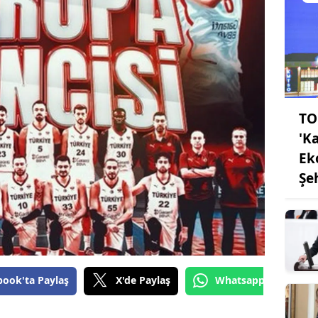
TO
'K
Ek
Şe
book'ta Paylaş
X'de Paylaş
Whatsapp'tan Gönde