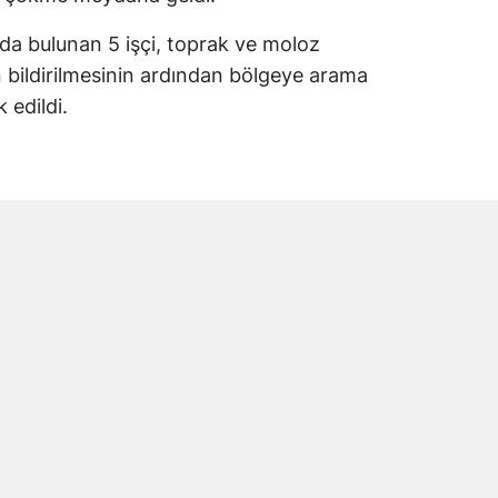
da bulunan 5 işçi, toprak ve moloz
yın bildirilmesinin ardından bölgeye arama
 edildi.
ri göçük bölgesinde arama kurtarma çalışması
sonucunda toprak altında kalan işçilere
olarak hastaneye kaldırıldı. Yaralı işçiler
in Tok’un yaşamını yitirdiği belirlendi.
i Andırınlı Çıktı
cmettin Tok’un Kahramanmaraş’ın Andırın
 nüfusuna kayıtlı olduğu öğrenildi.