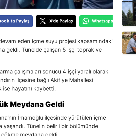
book'ta Paylaş
X'de Paylaş
Whatsapp'tan Gönde
 devam eden içme suyu projesi kapsamındaki
 geldi. Tünelde çalışan 5 işçi toprak ve
.
rma çalışmaları sonucu 4 işçi yaralı olarak
dırın ilçesine bağlı Akifiye Mahallesi
 ise hayatını kaybetti.
çük Meydana Geldi
dana’nın İmamoğlu ilçesinde yürütülen içme
a yaşandı. Tünelin belirli bir bölümünde
e çökme meydana geldi.