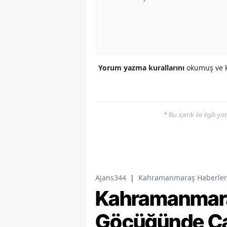
Yorum yazma kurallarını
okumuş ve k
* Bu içerik ile ilgili 
Ajans344
|
Kahramanmaraş Haberler
Kahramanmaraş
Göçüğünde Ca