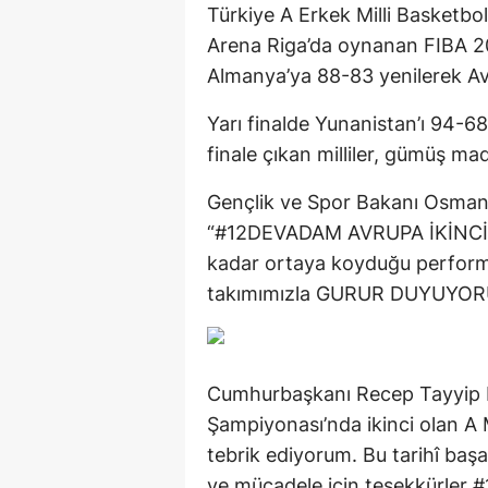
Türkiye A Erkek Milli Basketbol
Arena Riga’da oynanan FIBA 2
Almanya’ya 88-83 yenilerek Avr
Yarı finalde Yunanistan’ı 94-6
finale çıkan milliler, gümüş ma
Gençlik ve Spor Bakanı Osman
“#12DEVADAM AVRUPA İKİNCİSİ!
kadar ortaya koyduğu performan
takımımızla GURUR DUYUYORU
Cumhurbaşkanı Recep Tayyip E
Şampiyonası’nda ikinci olan A 
tebrik ediyorum. Bu tarihî baş
ve mücadele için teşekkürler 