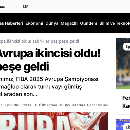
36
°
ş Haberleri
Ekonomi
Dünya
Magazin
Gündem
Bilim ve Teknol
a ikincisi oldu! Tebrikler peş peşe geldi
Sp
rupa ikincisi oldu!
peşe geldi
ımımız, FIBA 2025 Avrupa Şampiyonası
 mağlup olarak turnuvayı gümüş
 aradan son...
Fe
Ka
5 Eylül 2025 - 19:11
EDİTÖR: Fatma TOPTAŞ
KAYNAK: Haber Merkezi
E