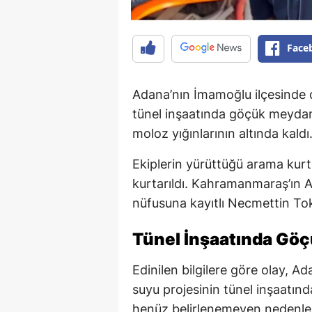
Face
Adana’nın İmamoğlu ilçesinde
tünel inşaatında göçük meydana
moloz yığınlarının altında kaldı
Ekiplerin yürüttüğü arama kurta
kurtarıldı. Kahramanmaraş’ın An
nüfusuna kayıtlı Necmettin Tok
Tünel İnşaatında Gö
Edinilen bilgilere göre olay, A
suyu projesinin tünel inşaatınd
henüz belirlenemeyen nedenl