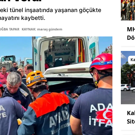
eki tünel inşaatında yaşanan göçükte
hayatını kaybetti.
MH
TUĞBA TAPAR
KAYNAK: maraş gündem
Dö
K
Ka
Si