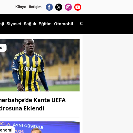
Künye
İletişim
oji
Siyaset
Sağlık
Eğitim
Otomobil
or
nerbahçe’de Kante UEFA
drosuna Eklendi
konomi