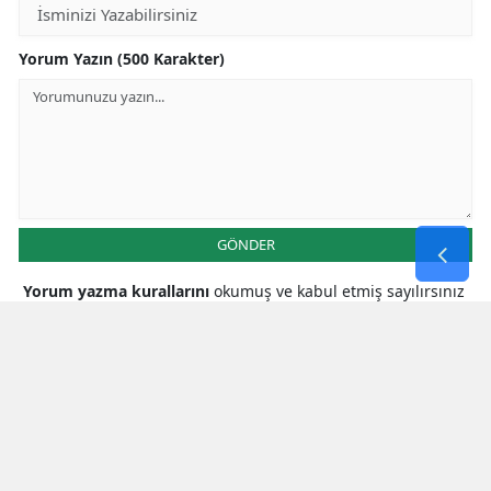
Yorum Yazın (500 Karakter)
GÖNDER
Yorum yazma kurallarını
okumuş ve kabul etmiş sayılırsınız
* Bu içerik ile ilgili yorum yok, ilk yorumu siz yazın, tartışalım *