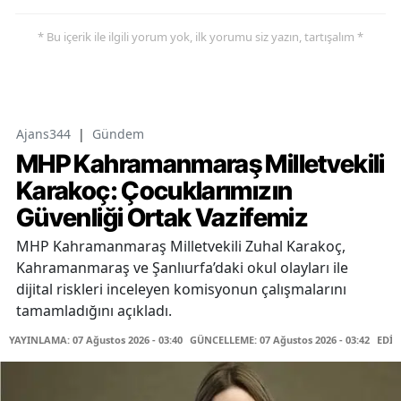
* Bu içerik ile ilgili yorum yok, ilk yorumu siz yazın, tartışalım *
Ajans344
|
Gündem
MHP Kahramanmaraş Milletvekili
Karakoç: Çocuklarımızın
Güvenliği Ortak Vazifemiz
MHP Kahramanmaraş Milletvekili Zuhal Karakoç,
Kahramanmaraş ve Şanlıurfa’daki okul olayları ile
dijital riskleri inceleyen komisyonun çalışmalarını
tamamladığını açıkladı.
YAYINLAMA: 07 Ağustos 2026 - 03:40
GÜNCELLEME: 07 Ağustos 2026 - 03:42
EDİT