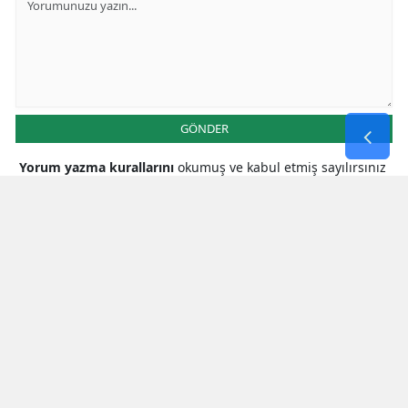
GÖNDER
Yorum yazma kurallarını
okumuş ve kabul etmiş sayılırsınız
* Bu içerik ile ilgili yorum yok, ilk yorumu siz yazın, tartışalım *
SON HABERLER
Milletvekili Şahin’den
Cumhurbaşkanı Erdoğan’a Teşekkür