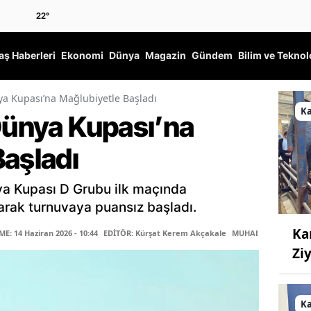
22
°
ş Haberleri
Ekonomi
Dünya
Magazin
Gündem
Bilim ve Teknol
ya Kupası’na Mağlubiyetle Başladı
K
 Dünya Kupası’na
Başladı
ya Kupası D Grubu ilk maçında
arak turnuvaya puansız başladı.
Ka
: 14 Haziran 2026 - 10:44
EDİTÖR: Kürşat Kerem Akçakale
MUHABİR: Gökhan D
Zi
K