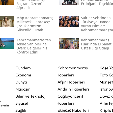
Başkanı Özcan’ı
Erdoğan’a Teşekkü
Ağırladı
Mhp Kahramanmaraş
Şairler Şehrinden
Milletvekili Karakoç:
Türkiye’ye Damga
Çocuklarımızın
Vuran İsimler:
Güvenliği Ortak
Kahramanmaraş’t
Vazifemiz
Çıkan Ünlüler
Kahramanmaraş'tan
Kahramanmaraş
Tekne Sahiplerine
Fuarı'nda El Sanatl
Uyarı: Belgelerinizi
Ustası İlgi Odağı
Kontrol Edin!
Gündem
Kahramanmaraş
Köşe Ya
Ekonomi
Haberleri
Foto Ga
Dünya
Afşin Haberleri
Manşet
Magazin
Andırın Haberleri
İstanbu
Bilim ve Teknoloji
Çağlayancerit
Döviz K
,
Siyaset
Haberleri
Altın Fi
çelerin
Sağlık
Ekinözü Haberleri
Kripto 