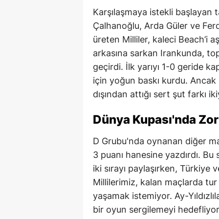
Karşılaşmaya istekli başlayan t
Çalhanoğlu, Arda Güler ve Ferdi
üreten Milliler, kaleci Beach’i
arkasına sarkan Irankunda, to
geçirdi. İlk yarıyı 1-0 geride k
için yoğun baskı kurdu. Ancak 
dışından attığı sert şut farkı i
Dünya Kupası'nda Zor
D Grubu'nda oynanan diğer maç
3 puanı hanesine yazdırdı. Bu s
iki sırayı paylaşırken, Türkiye 
Millilerimiz, kalan maçlarda tu
yaşamak istemiyor. Ay-Yıldızlıl
bir oyun sergilemeyi hedefliyor