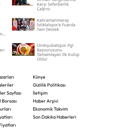
r
Karşı Seferberlik
Çağrısı
Kahramanmaraş
İstiklalspor’a Fuarda
Tam Destek
an
Onikişubatspor Pgl
arı
Başvurusunu
Tamamlayan İlk Kulüp
Oldu!
zarları
Künye
leriler
Gizlilik Politikası
ler Sayfası
İletişim
l Borsası
Haber Arşivi
urları
Ekonomik Takvim
yatları
Son Dakika Haberleri
Fiyatları