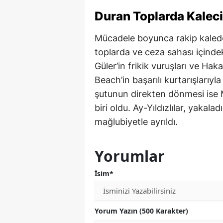
Duran Toplarda Kaleci
Mücadele boyunca rakip kalede 
toplarda ve ceza sahası içinde
Güler’in frikik vuruşları ve H
Beach’in başarılı kurtarışlarıy
şutunun direkten dönmesi ise M
biri oldu. Ay-Yıldızlılar, yaka
mağlubiyetle ayrıldı.
Yorumlar
İsim*
Yorum Yazın (500 Karakter)