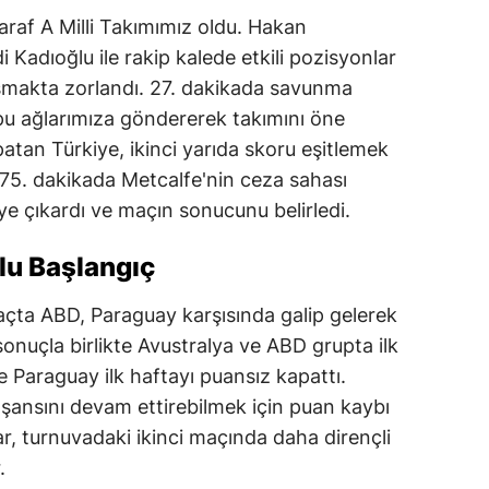
araf A Milli Takımımız oldu. Hakan
 Kadıoğlu ile rakip kalede etkili pozisyonlar
 aşmakta zorlandı. 27. dakikada savunma
pu ağlarımıza göndererek takımını öne
apatan Türkiye, ikinci yarıda skoru eşitlemek
75. dakikada Metcalfe'nin ceza sahası
kiye çıkardı ve maçın sonucunu belirledi.
lu Başlangıç
ta ABD, Paraguay karşısında galip gelerek
onuçla birlikte Avustralya ve ABD grupta ilk
ve Paraguay ilk haftayı puansız kapattı.
r şansını devam ettirebilmek için puan kaybı
ar, turnuvadaki ikinci maçında daha dirençli
.