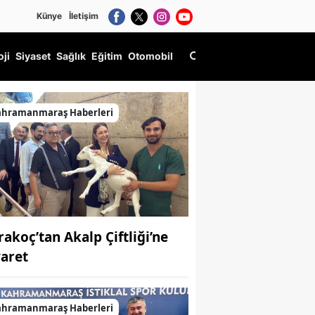
Künye
İletişim
oji
Siyaset
Sağlık
Eğitim
Otomobil
ahramanmaraş Haberleri
rakoç’tan Akalp Çiftliği’ne
ökücü
yaret
ahramanmaraş Haberleri