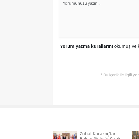
Yorum yazma kurallarını
okumuş ve k
* Bu içerik ile ilgili 
Zuhal Karakoç’tan
Bakan Güler’e Kritik