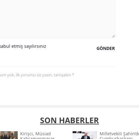
abul etmiş sayılırsınız
GÖNDER
yorum yok, ilk yorumu siz yazın, tartışalım *
SON HABERLER
Kirişci, Müsi̇ad
Milletvekili Şahin’
Kahramanmaraş
Cumhurbaşkanı