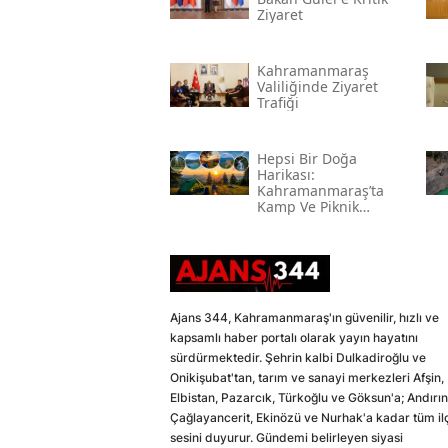
Ziyaret
Kahramanmaraş
Valiliğinde Ziyaret
Trafiği
Hepsi Bir Doğa
Harikası:
Kahramanmaraş’ta
Kamp Ve Piknik
Yapılabilecek En
Güzel Alanlar
Ajans 344, Kahramanmaraş'ın güvenilir, hızlı ve
kapsamlı haber portalı olarak yayın hayatını
sürdürmektedir. Şehrin kalbi Dulkadiroğlu ve
Onikişubat'tan, tarım ve sanayi merkezleri Afşin,
Elbistan, Pazarcık, Türkoğlu ve Göksun'a; Andırın
Çağlayancerit, Ekinözü ve Nurhak'a kadar tüm il
sesini duyurur. Gündemi belirleyen siyasi