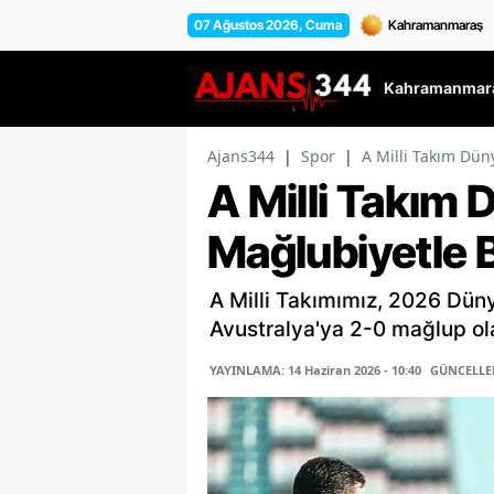
07 Ağustos 2026, Cuma
Kahramanmara
Ajans344
|
Spor
|
A Milli Takım Dün
A Milli Takım
Mağlubiyetle 
A Milli Takımımız, 2026 Dün
Avustralya'ya 2-0 mağlup ol
YAYINLAMA: 14 Haziran 2026 - 10:40
GÜNCELLEME