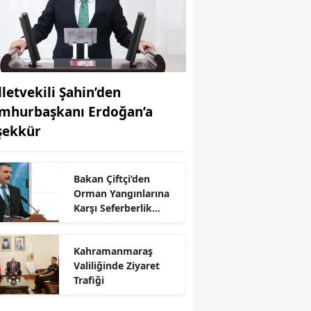
lletvekili Şahin’den
mhurbaşkanı Erdoğan’a
şekkür
Bakan Çiftçi’den
Orman Yangınlarına
Karşı Seferberlik
Çağrısı
r
Kahramanmaraş
Valiliğinde Ziyaret
Trafiği