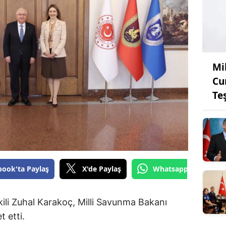
Mi
Cu
Te
book'ta Paylaş
X'de Paylaş
Whatsapp'tan Gönde
li Zuhal Karakoç, Milli Savunma Bakanı
 etti.