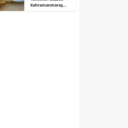
r
Kahramanmaraş
Tarhanasının
Hikayesi...