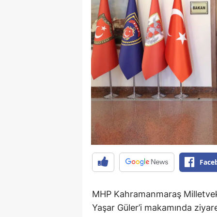
Face
MHP Kahramanmaraş Milletveki
Yaşar Güler’i makamında ziyaret