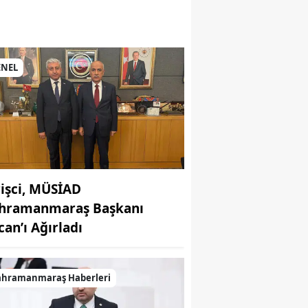
ENEL
rişci, MÜSİAD
hramanmaraş Başkanı
can’ı Ağırladı
ahramanmaraş Haberleri