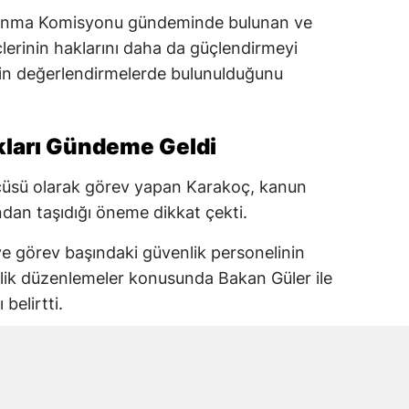
vunma Komisyonu gündeminde bulunan ve
üçlerinin haklarını daha da güçlendirmeyi
şkin değerlendirmelerde bulunulduğunu
akları Gündeme Geldi
üsü olarak görev yapan Karakoç, kanun
ından taşıdığı öneme dikkat çekti.
r ve görev başındaki güvenlik personelinin
nelik düzenlemeler konusunda Bakan Güler ile
 belirtti.
evlet Bahçeli’nin ortaya koyduğu “Terörsüz
eldi.