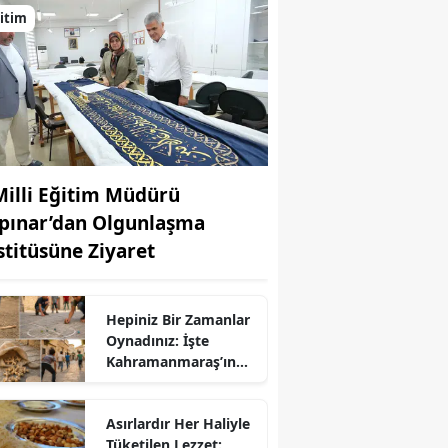
itim
 Milli Eğitim Müdürü
pınar’dan Olgunlaşma
stitüsüne Ziyaret
Hepiniz Bir Zamanlar
Oynadınız: İşte
Kahramanmaraş’ın
Unutulan Çocuk
Oyunları
Asırlardır Her Haliyle
Tüketilen Lezzet: