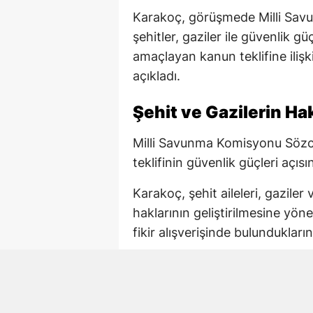
Karakoç, görüşmede Milli Sa
şehitler, gaziler ile güvenlik g
amaçlayan kanun teklifine ili
açıkladı.
Şehit ve Gazilerin H
Milli Savunma Komisyonu Sözc
teklifinin güvenlik güçleri açıs
Karakoç, şehit aileleri, gazile
haklarının geliştirilmesine yö
fikir alışverişinde bulunduklarını
Ziyarette MHP Genel Başkanı D
Türkiye” vizyonu da gündeme g