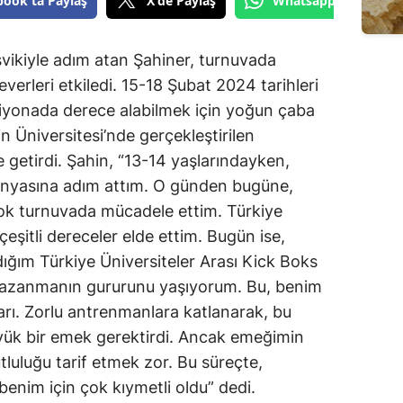
book'ta Paylaş
X'de Paylaş
Whatsapp'tan Gönde
vikiyle adım atan Şahiner, turnuvada
erleri etkiledi. 15-18 Şubat 2024 tarihleri
piyonada derece alabilmek için yoğun çaba
 Üniversitesi’nde gerçekleştirilen
le getirdi. Şahin, “13-14 yaşlarındayken,
nyasına adım attım. O günden bugüne,
çok turnuvada mücadele ettim. Türkiye
eşitli dereceler elde ettim. Bugün ise,
dığım Türkiye Üniversiteler Arası Kick Boks
azanmanın gururunu yaşıyorum. Bu, benim
arı. Zorlu antrenmanlara katlanarak, bu
ük bir emek gerektirdi. Ancak emeğimin
tluluğu tarif etmek zor. Bu süreçte,
benim için çok kıymetli oldu” dedi.