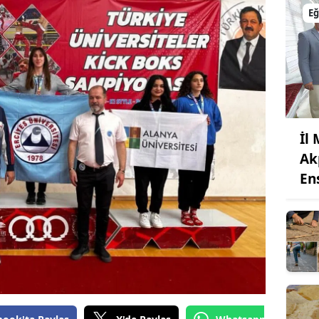
Eğ
İl
Ak
En