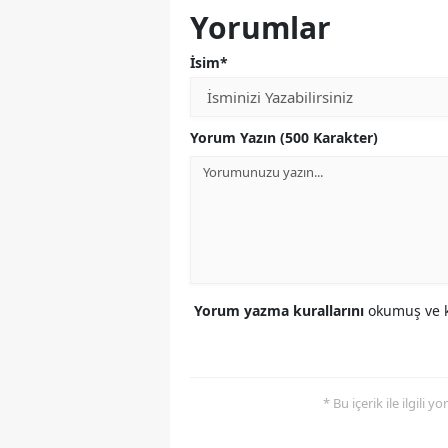
Yorumlar
İsim*
Yorum Yazın (500 Karakter)
Yorum yazma kurallarını
okumuş ve k
* Bu içerik ile ilgili 