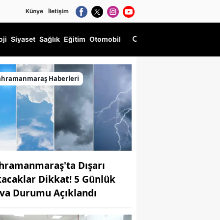
Künye
İletişim
oji
Siyaset
Sağlık
Eğitim
Otomobil
ahramanmaraş Haberleri
hramanmaraş'ta Dışarı
kacaklar Dikkat! 5 Günlük
va Durumu Açıklandı