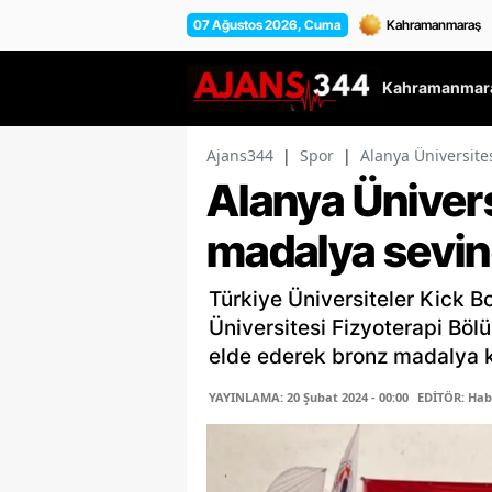
07 Ağustos 2026, Cuma
Kahramanmara
Ajans344
|
Spor
|
Alanya Üniversite
Alanya Üniver
madalya sevin
Türkiye Üniversiteler Kick 
Üniversitesi Fizyoterapi Bö
elde ederek bronz madalya k
YAYINLAMA: 20 Şubat 2024 - 00:00
EDİTÖR: Hab