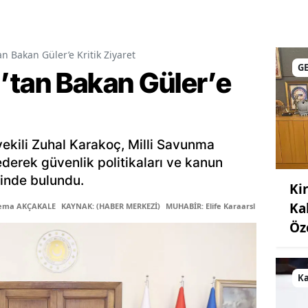
n Bakan Güler’e Kritik Ziyaret
G
’tan Bakan Güler’e
kili Zuhal Karakoç, Milli Savunma
ederek güvenlik politikaları ve kanun
işinde bulundu.
Ki
Ka
Sema AKÇAKALE
KAYNAK: (HABER MERKEZİ)
MUHABİR: Elife Karaarslan
Öz
K