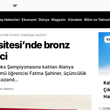
38
°
ş Haberleri
Ekonomi
Dünya
Magazin
Gündem
Bilim ve Teknol
si’nde bronz madalya sevinci
K
sitesi’nde bronz
ci
Boks Şampiyonasına katılan Alanya
lümü öğrencisi Fatma Şahiner, üçüncülük
azand...
Ka
Çı
er Editörü
Ha