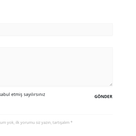
abul etmiş sayılırsınız
GÖNDER
yorum yok, ilk yorumu siz yazın, tartışalım *