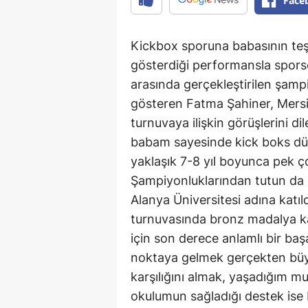
Face
Kickbox sporuna babasının teş
gösterdiği performansla sporsev
arasında gerçekleştirilen şam
gösteren Fatma Şahiner, Mersin
turnuvaya ilişkin görüşlerini di
babam sayesinde kick boks dü
yaklaşık 7-8 yıl boyunca pek 
Şampiyonluklarından tutun da ç
Alanya Üniversitesi adına katıl
turnuvasında bronz madalya k
için son derece anlamlı bir baş
noktaya gelmek gerçekten büy
karşılığını almak, yaşadığım mu
okulumun sağladığı destek ise 