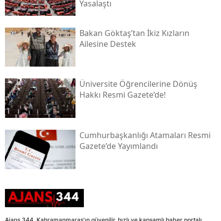
Yasalaştı
Bakan Göktaş’tan İkiz Kızların
Ailesine Destek
Üniversite Öğrencilerine Dönüş
Hakkı Resmi Gazete’de!
Cumhurbaşkanlığı Atamaları Resmi
Gazete’de Yayımlandı
Ajans 344, Kahramanmaraş'ın güvenilir, hızlı ve kapsamlı haber portalı