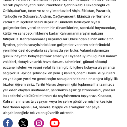
olarak yayın hayatını sürdürmektedir. Şehrin kalbi Dulkadiroğlu ve
Onikişubat'tan, tarım ve sanayi merkezleri Afşin, Elbistan, Pazarcık,
Türkoğlu ve Göksun'a; Andırın, Çağlayancerit, Ekinözü ve Nurhak'a
kadar tüm ilçelerin sesini duyurur. Gündemi belirleyen siyasi
gelişmelerden, yerel ekonominin dinamiklerine, spordaki heyecandan,
kültür ve sanat etkinliklerine kadar Kahramanmaraş'ın nabzını
tutuyoruz. Kahramanmaraş Kuyumcular Odası'ndan alınan anlık altın
fiyatları, şehrin sanayisindeki son gelişmeler ve tarım sektöründeki
yenilikler özel dosyalarla sayfamızda yer bulur. Vatandaşlarımızın
günlük hayatını kolaylaştırmak amacıyla Diyanet uyumlu günlük namaz
vakitleri, detaylı ve anlık hava durumu tahminleri, güncel nöbetçi
eczane listeleri ve resmi vefat ilanları gibi bilgilere kolayca ulaşmanızı
sağlıyoruz. Ayrıca şehirdeki en yeni iş ilanları, önemli kamu duyuruları
ve yaklaşan yerel ve genel seçim sonuçları hakkında en doğru bilgiyi ilk
bizden öğrenirsiniz. Tarihi Maraş depremi gibi toplumsal hafızamızda
yer eden olayları unutmadan, şehrimizin eşsiz gastronomisini, yöresel
lezzetlerini ve kültürel mirasını da sayfalarımıza taşıyoruz. Kısacası,
Kahramanmaraş'ta yaşayan veya bu şehre gönül vermiş herkes için
tasarlanan Ajans 344, habere, bilgiye ve aradığınız her şeye
ulaşabileceğiniz tek ve en güvenilir adrestir.