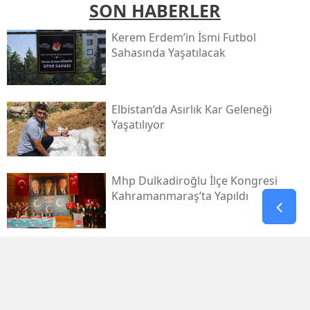
SON HABERLER
Kerem Erdem’in İsmi Futbol
Sahasında Yaşatılacak
Elbistan’da Asırlık Kar Geleneği
Yaşatılıyor
Mhp Dulkadiroğlu İlçe Kongresi
Kahramanmaraş’ta Yapıldı
Yaz Sıcağında Savruk Şelalesi’ne
Yoğun İlgi