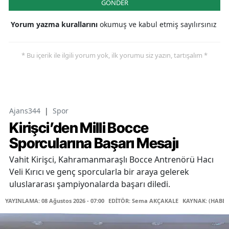
GÖNDER
Yorum yazma kurallarını
okumuş ve kabul etmiş sayılırsınız
* Bu içerik ile ilgili yorum yok, ilk yorumu siz yazın, tartışalım *
Ajans344
|
Spor
Kirişci’den Milli Bocce
Sporcularına Başarı Mesajı
Vahit Kirişci, Kahramanmaraşlı Bocce Antrenörü Hacı
Veli Kırıcı ve genç sporcularla bir araya gelerek
uluslararası şampiyonalarda başarı diledi.
YAYINLAMA: 08 Ağustos 2026 - 07:00
EDİTÖR: Sema AKÇAKALE
KAYNAK: (HABER