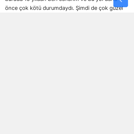
önce çok kötü durumdaydı. Şimdi de çok güzel
hale getiriliyor. Büyükşehir Belediye Başkanımız
Fırat Görgel’e verdiği hizmetten dolayı çok
teşekkür ederim. Bizleri tozdan topraktan
kurtardı” dedi. Yapılan bakım, onarım ve asfalt
uygulamaları sayesinde ulaşımın daha güvenli ve
konforlu hale geldiğini söyleyen bir diğer mahalle
sakini İsmail Öksüz, “Yolumuz bozuktu. Bu yıl çok
yağmur yağdığı için yollarımızda çökmeler
oluşmuştu. Sağ olsun Büyükşehir Belediye
Başkanımız Fırat Görgel hizmet anlayışı ile
yollarımızı yaptı. Otoban gibi yol oldu burası”
ifadelerini kullandı.