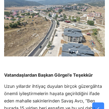
Vatandaşlardan Başkan Görgel’e Teşekkür
Uzun yıllardır ihtiyaç duyulan birçok güzergâhta
önemli iyileştirmelerin hayata geçirildiğini ifade
eden mahalle sakinlerinden Savaş Avcı, “Ben
burada 15 yıldan beri esnafım ve bu yol daha