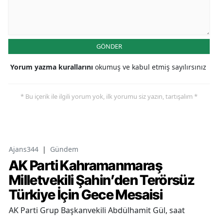
GÖNDER
Yorum yazma kurallarını
okumuş ve kabul etmiş sayılırsınız
* Bu içerik ile ilgili yorum yok, ilk yorumu siz yazın, tartışalım *
Ajans344
|
Gündem
AK Parti Kahramanmaraş
Milletvekili Şahin’den Terörsüz
Türkiye İçin Gece Mesaisi
AK Parti Grup Başkanvekili Abdülhamit Gül, saat