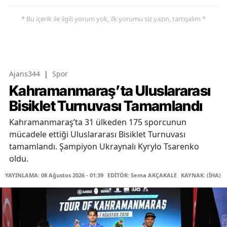
* Bu içerik ile ilgili yorum yok, ilk yorumu siz yazın, tartışalım *
Ajans344
|
Spor
Kahramanmaraş’ta Uluslararası
Bisiklet Turnuvası Tamamlandı
Kahramanmaraş’ta 31 ülkeden 175 sporcunun
mücadele ettiği Uluslararası Bisiklet Turnuvası
tamamlandı. Şampiyon Ukraynalı Kyrylo Tsarenko
oldu.
YAYINLAMA: 08 Ağustos 2026 - 01:39
EDİTÖR: Sema AKÇAKALE
KAYNAK: (İHA)