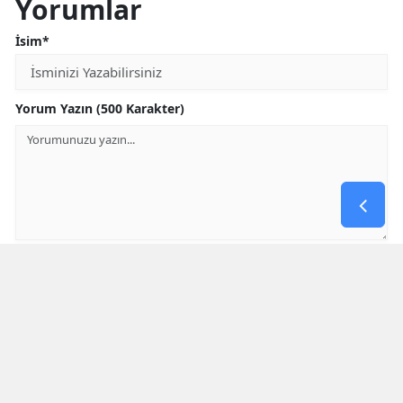
Yorumlar
İsim*
Yorum Yazın (500 Karakter)
GÖNDER
Yorum yazma kurallarını
okumuş ve kabul etmiş sayılırsınız
* Bu içerik ile ilgili yorum yok, ilk yorumu siz yazın, tartışalım *