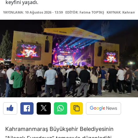
keyfini yaşadı.
YAYINLAMA: 10 Ağustos 2026 - 13:59
EDİTÖR: Fatma TOPTAŞ
KAYNAK: Kahraman
Kahramanmaraş Büyükşehir Belediyesinin