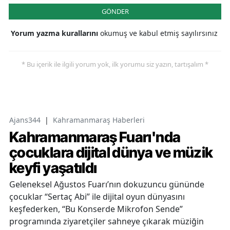
GÖNDER
Yorum yazma kurallarını
okumuş ve kabul etmiş sayılırsınız
* Bu içerik ile ilgili yorum yok, ilk yorumu siz yazın, tartışalım *
Ajans344
|
Kahramanmaraş Haberleri
Kahramanmaraş Fuarı'nda
çocuklara dijital dünya ve müzik
keyfi yaşatıldı
Geleneksel Ağustos Fuarı’nın dokuzuncu gününde
çocuklar “Sertaç Abi” ile dijital oyun dünyasını
keşfederken, “Bu Konserde Mikrofon Sende”
programında ziyaretçiler sahneye çıkarak müziğin