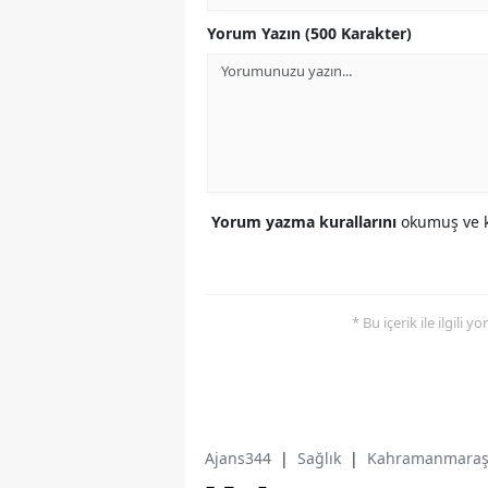
Yorum Yazın (500 Karakter)
Yorum yazma kurallarını
okumuş ve k
* Bu içerik ile ilgili 
Ajans344
|
Sağlık
|
Kahramanmaraş't