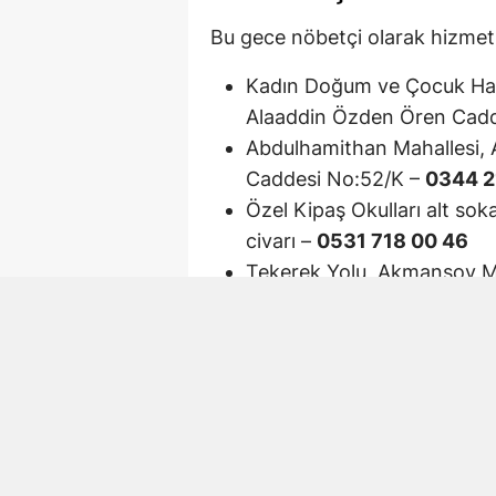
Bu gece nöbetçi olarak hizmet v
Kadın Doğum ve Çocuk Hast
Alaaddin Özden Ören Cadd
Abdulhamithan Mahallesi, 
Caddesi No:52/K –
0344 2
Özel Kipaş Okulları alt so
civarı –
0531 718 00 46
Tekerek Yolu, Akmansoy M
Ortaokulu arkası, Hurda Ka
Yörük Selim Mahallesi, Mar
Duraklı Mahallesi 20013. 
Necip Fazıl Şehir Hastanes
İlaç Almadan Önce Tel