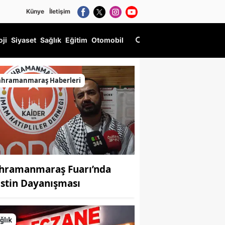
Künye
İletişim
oji
Siyaset
Sağlık
Eğitim
Otomobil
ahramanmaraş Haberleri
hramanmaraş Fuarı’nda
listin Dayanışması
ğlık