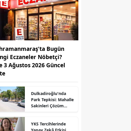
hramanmaraş'ta Bugün
ngi Eczaneler Nöbetçi?
te 3 Ağustos 2026 Güncel
ste
Dulkadiroğlu'nda
Park Tepkisi: Mahalle
r
Sakinleri Çözüm
Bekliyor
YKS Tercihlerinde
Yapay Zekâ Etkisi