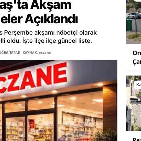
aş'ta Akşam
eler Açıklandı
s Perşembe akşamı nöbetçi olarak
 oldu. İşte ilçe ilçe güncel liste.
On
TUĞBA TAPAR
KAYNAK: eczane
Ça
K
Pa