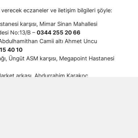
erecek eczaneler ve iletişim bilgileri şöyle:
anesi karşısı, Mimar Sinan Mahallesi
esi No:13/B –
0344 255 20 66
Abdulhamithan Camii altı Ahmet Uncu
15 40 10
kağı, Üngüt ASM karşısı, Megapoint Hastanesi
arket arkası, Abdurrahim Karakoç
fe arkası –
0536 207 52 05
ash Life Hastanesi yanı –
0344 215 92 66
Sokak No:3/2 –
0344 231 35 35
i karşısı, Karacasu –
0344 231 12 30
efonla Bilgi Alınması