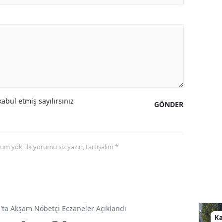
abul etmiş sayılırsınız
GÖNDER
yorum yok, ilk yorumu siz yazın, tartışalım *
a Akşam Nöbetçi Eczaneler Açıklandı
K