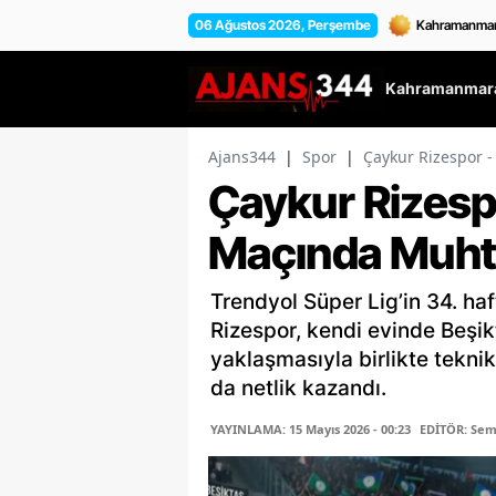
06 Ağustos 2026, Perşembe
Kahramanmara
Ajans344
|
Spor
|
Çaykur Rizespor -
Çaykur Rizesp
Maçında Muhtem
Trendyol Süper Lig’in 34. h
Rizespor, kendi evinde Beşikt
yaklaşmasıyla birlikte tekni
da netlik kazandı.
YAYINLAMA: 15 Mayıs 2026 - 00:23
EDİTÖR: Se