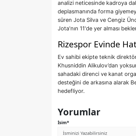
analizi neticesinde kadroya d
deplasmanında forma giyemeyece
süren Jota Silva ve Cengiz Ünd
Jota'nın 11'de yer alması bekle
Rizespor Evinde Hat
Ev sahibi ekipte teknik direktör
Khusniddin Alikulov’dan yoksun
sahadaki direnci ve kanat organ
desteğini de arkasına alarak Be
hedefliyor.
Yorumlar
İsim*