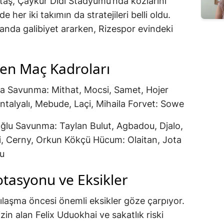
taş, Çaykur Didi Stadyumu’nda kozlarını
 her iki takımın da stratejileri belli oldu.
anda galibiyet ararken, Rizespor evindeki
nen Maç Kadroları
na Savunma: Mithat, Mocsi, Samet, Hojer
talyalı, Mebude, Laçi, Mihaila Forvet: Sowe
oğlu Savunma: Taylan Bulut, Agbadou, Djalo,
i, Cerny, Orkun Kökçü Hücum: Olaitan, Jota
lu
otasyonu ve Eksikler
şılaşma öncesi önemli eksikler göze çarpıyor.
in alan Felix Uduokhai ve sakatlık riski