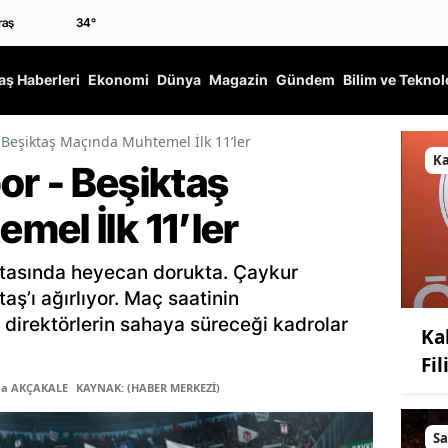
34
°
ş Haberleri
Ekonomi
Dünya
Magazin
Gündem
Bilim ve Teknol
 Beşiktaş Maçında Muhtemel İlk 11’ler
K
or - Beşiktaş
el İlk 11’ler
aftasında heyecan dorukta. Çaykur
aş’ı ağırlıyor. Maç saatinin
k direktörlerin sahaya süreceği kadrolar
Ka
Fi
ma AKÇAKALE
KAYNAK: (HABER MERKEZİ)
Sa