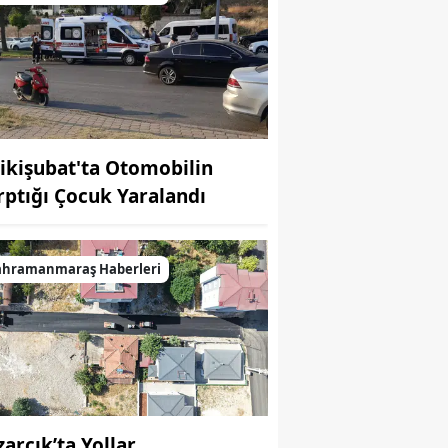
ikişubat'ta Otomobilin
rptığı Çocuk Yaralandı
ahramanmaraş Haberleri
zarcık’ta Yollar