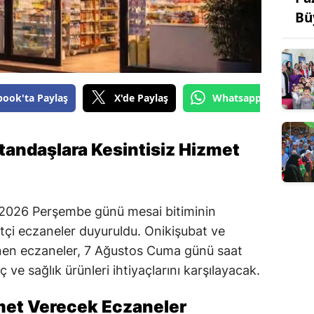
Bü
book'ta Paylaş
X'de Paylaş
Whatsapp'tan Gönde
tandaşlara Kesintisiz Hizmet
2026 Perşembe günü mesai bitiminin
çi eczaneler duyuruldu. Onikişubat ve
lenen eczaneler, 7 Ağustos Cuma günü saat
 ve sağlık ürünleri ihtiyaçlarını karşılayacak.
met Verecek Eczaneler