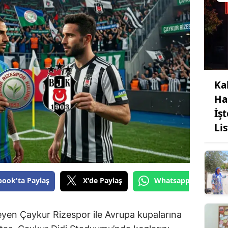
Ka
Ha
İş
Li
book'ta Paylaş
X'de Paylaş
Whatsapp'tan Gönde
leyen Çaykur Rizespor ile Avrupa kupalarına