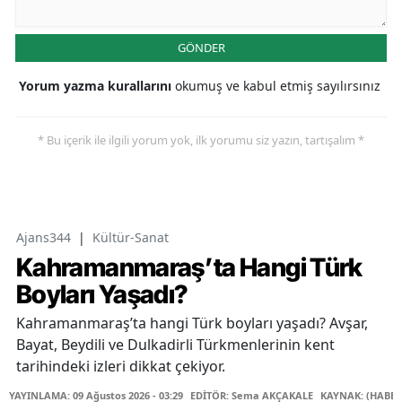
GÖNDER
Yorum yazma kurallarını
okumuş ve kabul etmiş sayılırsınız
* Bu içerik ile ilgili yorum yok, ilk yorumu siz yazın, tartışalım *
Ajans344
|
Kültür-Sanat
Kahramanmaraş’ta Hangi Türk
Boyları Yaşadı?
Kahramanmaraş’ta hangi Türk boyları yaşadı? Avşar,
Bayat, Beydili ve Dulkadirli Türkmenlerinin kent
tarihindeki izleri dikkat çekiyor.
YAYINLAMA: 09 Ağustos 2026 - 03:29
EDİTÖR: Sema AKÇAKALE
KAYNAK: (HABER