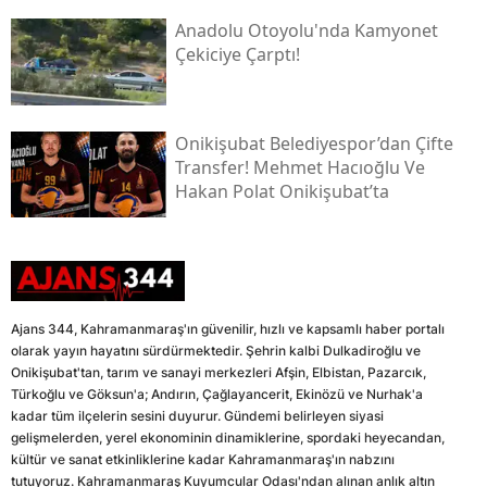
Anadolu Otoyolu'nda Kamyonet
Çekiciye Çarptı!
Onikişubat Belediyespor’dan Çifte
Transfer! Mehmet Hacıoğlu Ve
Hakan Polat Onikişubat’ta
Ajans 344, Kahramanmaraş'ın güvenilir, hızlı ve kapsamlı haber portalı
olarak yayın hayatını sürdürmektedir. Şehrin kalbi Dulkadiroğlu ve
Onikişubat'tan, tarım ve sanayi merkezleri Afşin, Elbistan, Pazarcık,
Türkoğlu ve Göksun'a; Andırın, Çağlayancerit, Ekinözü ve Nurhak'a
kadar tüm ilçelerin sesini duyurur. Gündemi belirleyen siyasi
gelişmelerden, yerel ekonominin dinamiklerine, spordaki heyecandan,
kültür ve sanat etkinliklerine kadar Kahramanmaraş'ın nabzını
tutuyoruz. Kahramanmaraş Kuyumcular Odası'ndan alınan anlık altın