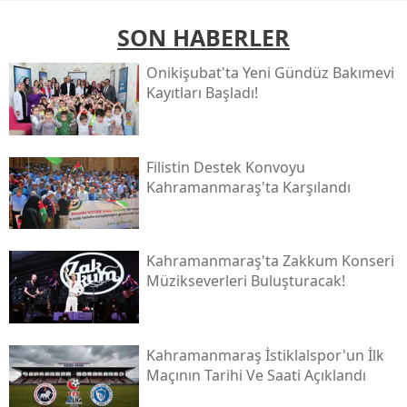
SON HABERLER
Onikişubat'ta Yeni Gündüz Bakımevi
Kayıtları Başladı!
Filistin Destek Konvoyu
Kahramanmaraş'ta Karşılandı
Kahramanmaraş'ta Zakkum Konseri
Müzikseverleri Buluşturacak!
Kahramanmaraş İstiklalspor'un İlk
Maçının Tarihi Ve Saati Açıklandı