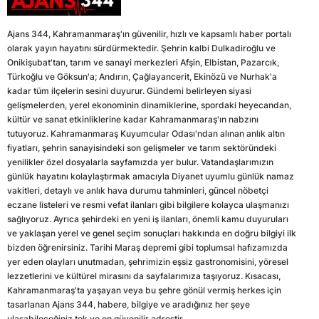
Ajans 344, Kahramanmaraş'ın güvenilir, hızlı ve kapsamlı haber portalı
olarak yayın hayatını sürdürmektedir. Şehrin kalbi Dulkadiroğlu ve
Onikişubat'tan, tarım ve sanayi merkezleri Afşin, Elbistan, Pazarcık,
Türkoğlu ve Göksun'a; Andırın, Çağlayancerit, Ekinözü ve Nurhak'a
kadar tüm ilçelerin sesini duyurur. Gündemi belirleyen siyasi
gelişmelerden, yerel ekonominin dinamiklerine, spordaki heyecandan,
kültür ve sanat etkinliklerine kadar Kahramanmaraş'ın nabzını
tutuyoruz. Kahramanmaraş Kuyumcular Odası'ndan alınan anlık altın
fiyatları, şehrin sanayisindeki son gelişmeler ve tarım sektöründeki
yenilikler özel dosyalarla sayfamızda yer bulur. Vatandaşlarımızın
günlük hayatını kolaylaştırmak amacıyla Diyanet uyumlu günlük namaz
vakitleri, detaylı ve anlık hava durumu tahminleri, güncel nöbetçi
eczane listeleri ve resmi vefat ilanları gibi bilgilere kolayca ulaşmanızı
sağlıyoruz. Ayrıca şehirdeki en yeni iş ilanları, önemli kamu duyuruları
ve yaklaşan yerel ve genel seçim sonuçları hakkında en doğru bilgiyi ilk
bizden öğrenirsiniz. Tarihi Maraş depremi gibi toplumsal hafızamızda
yer eden olayları unutmadan, şehrimizin eşsiz gastronomisini, yöresel
lezzetlerini ve kültürel mirasını da sayfalarımıza taşıyoruz. Kısacası,
Kahramanmaraş'ta yaşayan veya bu şehre gönül vermiş herkes için
tasarlanan Ajans 344, habere, bilgiye ve aradığınız her şeye
ulaşabileceğiniz tek ve en güvenilir adrestir.