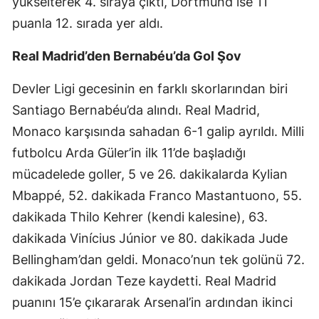
yükselterek 4. sıraya çıktı, Dortmund ise 11
puanla 12. sırada yer aldı.
Real Madrid’den Bernabéu’da Gol Şov
Devler Ligi gecesinin en farklı skorlarından biri
Santiago Bernabéu’da alındı. Real Madrid,
Monaco karşısında sahadan 6-1 galip ayrıldı. Milli
futbolcu Arda Güler’in ilk 11’de başladığı
mücadelede goller, 5 ve 26. dakikalarda Kylian
Mbappé, 52. dakikada Franco Mastantuono, 55.
dakikada Thilo Kehrer (kendi kalesine), 63.
dakikada Vinícius Júnior ve 80. dakikada Jude
Bellingham’dan geldi. Monaco’nun tek golünü 72.
dakikada Jordan Teze kaydetti. Real Madrid
puanını 15’e çıkararak Arsenal’in ardından ikinci