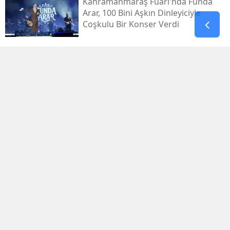
Kahramanmaraş Fuarı'nda Funda
Arar, 100 Bini Aşkın Dinleyiciyle
Coşkulu Bir Konser Verdi
Gaziantep’te 4,5’lik Deprem:
Afad’dan Açıklama
Bu Mağara Kahramanmaraş’ın
Bilinen Tarihini Değiştiriyor!
Kahramanmaraş'ın En Eski Yerleşim
İzleri
Zuhal Karakoç’tan Tbmm’de Şehit
Yakınları Ve Gaziler Mesajı
Ak Parti Kahramanmaraş İl