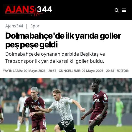
Ajans344
|
Spor
Dolmabahçe'de ilk yarıda goller
peş peşe geldi
Dolmabahçe’de oynanan derbide Beşiktaş ve
Trabzonspor ilk yarıda karşılıklı goller buldu.
YAYINLAMA: 09 Mayıs 2026 - 20:57
GÜNCELLEME: 09 Mayıs 2026 - 20:58
EDİTÖR: 