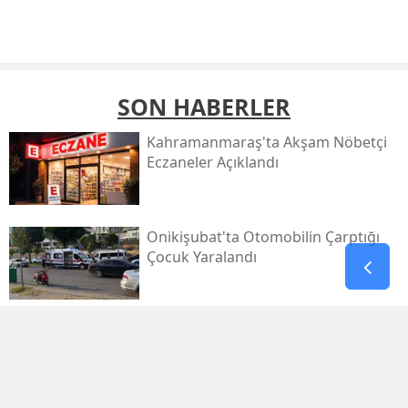
SON HABERLER
Kahramanmaraş'ta Akşam Nöbetçi
Eczaneler Açıklandı
Onikişubat'ta Otomobilin Çarptığı
Çocuk Yaralandı
Pazarcık’ta Yollar Büyükşehir’le
Yenileniyor