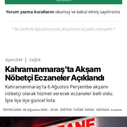
Yorum yazma kurallarını
okumuş ve kabul etmiş sayılırsınız
* Bu içerik ile ilgili yorum yok, ilk yorumu siz yazın, tartışalım *
Ajans344
|
Sağlık
Kahramanmaraş'ta Akşam
Nöbetçi Eczaneler Açıklandı
Kahramanmaraş'ta 6 Ağustos Perşembe akşamı
nöbetçi olarak hizmet verecek eczaneler belli oldu.
İşte ilçe ilçe güncel liste.
YAYINLAMA: 06 Ağustos 2026 - 20:00
EDİTÖR: TUĞBA TAPAR
KAYNAK: eczane