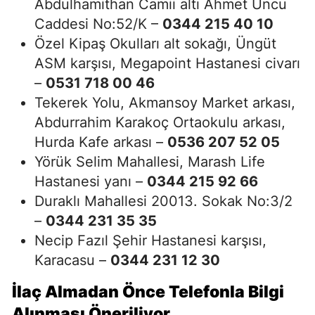
Abdulhamithan Camii altı Ahmet Uncu
Caddesi No:52/K –
0344 215 40 10
Özel Kipaş Okulları alt sokağı, Üngüt
ASM karşısı, Megapoint Hastanesi civarı
–
0531 718 00 46
Tekerek Yolu, Akmansoy Market arkası,
Abdurrahim Karakoç Ortaokulu arkası,
Hurda Kafe arkası –
0536 207 52 05
Yörük Selim Mahallesi, Marash Life
Hastanesi yanı –
0344 215 92 66
Duraklı Mahallesi 20013. Sokak No:3/2
–
0344 231 35 35
Necip Fazıl Şehir Hastanesi karşısı,
Karacasu –
0344 231 12 30
İlaç Almadan Önce Telefonla Bilgi
Alınması Öneriliyor