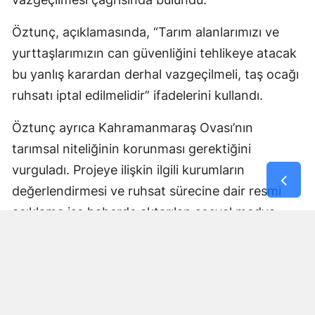
Öztunç, açıklamasında, “Tarım alanlarımızı ve
yurttaşlarımızın can güvenliğini tehlikeye atacak
bu yanlış karardan derhal vazgeçilmeli, taş ocağı
ruhsatı iptal edilmelidir” ifadelerini kullandı.
Öztunç ayrıca Kahramanmaraş Ovası’nın
tarımsal niteliğinin korunması gerektiğini
vurguladı. Projeye ilişkin ilgili kurumların
değerlendirmesi ve ruhsat sürecine dair resmi
açıklama ise haberde aktarılan sosyal medya
paylaşımında yer almadı.
Yorumlar
İsim*