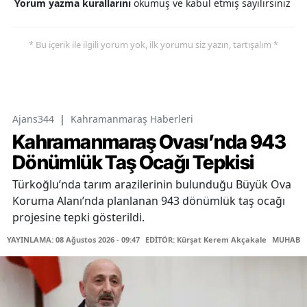
Yorum yazma kurallarını
okumuş ve kabul etmiş sayılırsınız
* Bu içerik ile ilgili yorum yok, ilk yorumu siz yazın, tartışalım *
Ajans344
|
Kahramanmaraş Haberleri
Kahramanmaraş Ovası’nda 943
Dönümlük Taş Ocağı Tepkisi
Türkoğlu’nda tarım arazilerinin bulunduğu Büyük Ova
Koruma Alanı’nda planlanan 943 dönümlük taş ocağı
projesine tepki gösterildi.
YAYINLAMA: 08 Ağustos 2026 - 09:47
EDİTÖR: Kürşat Kerem Akçakale
MUHABİR