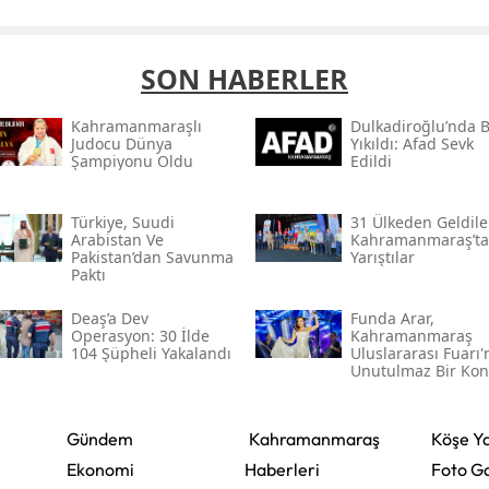
SON HABERLER
Kahramanmaraşlı
Dulkadiroğlu’nda 
Judocu Dünya
Yıkıldı: Afad Sevk
Şampiyonu Oldu
Edildi
Türkiye, Suudi
31 Ülkeden Geldiler
Arabistan Ve
Kahramanmaraş’ta
Pakistan’dan Savunma
Yarıştılar
Paktı
Deaş’a Dev
Funda Arar,
Operasyon: 30 İlde
Kahramanmaraş
104 Şüpheli Yakalandı
Uluslararası Fuarı
Unutulmaz Bir Kon
Verecek
Gündem
Kahramanmaraş
Köşe Ya
Ekonomi
Haberleri
Foto Ga