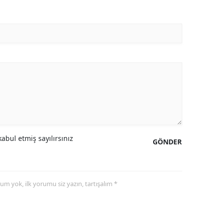
abul etmiş sayılırsınız
GÖNDER
yorum yok, ilk yorumu siz yazın, tartışalım *