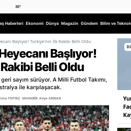
35
°
ş Haberleri
Ekonomi
Dünya
Magazin
Gündem
Bilim ve Teknol
anı Başlıyor! Türkiye'nin İlk Rakibi Belli Oldu
D
Heyecanı Başlıyor!
 Rakibi Belli Oldu
geri sayım sürüyor. A Milli Futbol Takımı,
tralya ile karşılaşacak.
Yu
atma TOPTAŞ
MUHABİR: Atiye ARIKAN
Fac
Ka