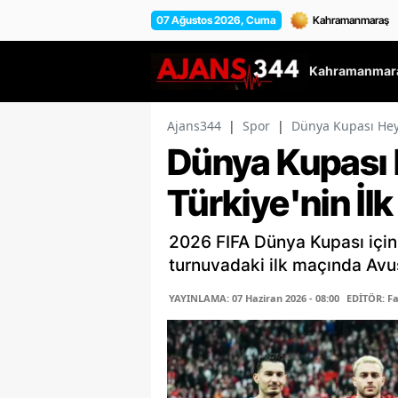
07 Ağustos 2026, Cuma
Kahramanmara
Ajans344
|
Spor
|
Dünya Kupası Heyec
Dünya Kupası 
Türkiye'nin İlk
2026 FIFA Dünya Kupası için 
turnuvadaki ilk maçında Avus
YAYINLAMA: 07 Haziran 2026 - 08:00
EDİTÖR: F