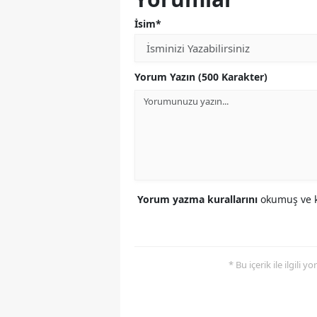
İsim*
Yorum Yazın (500 Karakter)
Yorum yazma kurallarını
okumuş ve k
* Bu içerik ile ilgili 