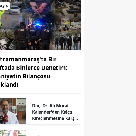
ayiş
hramanmaraş'ta Bir
ftada Binlerce Denetim:
niyetin Bilançosu
ıklandı
r
Doç. Dr. Ali Murat
Kalender'den Kalça
Kireçlenmesine Karşı
Önemli Tavsiyeler