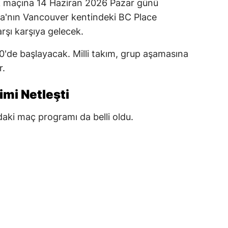
lk maçına 14 Haziran 2026 Pazar günü
ada'nın Vancouver kentindeki BC Place
rşı karşıya gelecek.
00'de başlayacak. Milli takım, grup aşamasına
r.
imi Netleşti
daki maç programı da belli oldu.