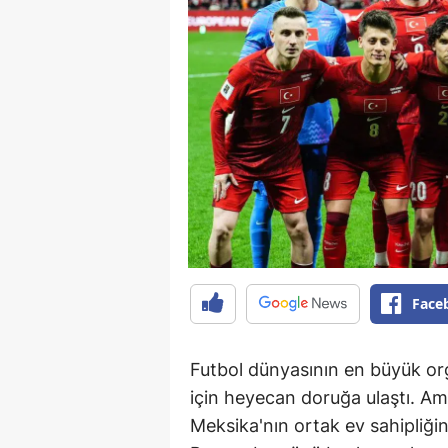
Face
Futbol dünyasının en büyük o
için heyecan doruğa ulaştı. Ame
Meksika'nın ortak ev sahipliğ