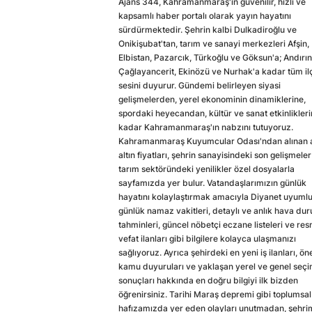
Ajans 344, Kahramanmaraş'ın güvenilir, hızlı ve
kapsamlı haber portalı olarak yayın hayatını
sürdürmektedir. Şehrin kalbi Dulkadiroğlu ve
Onikişubat'tan, tarım ve sanayi merkezleri Afşin,
Elbistan, Pazarcık, Türkoğlu ve Göksun'a; Andırın
Çağlayancerit, Ekinözü ve Nurhak'a kadar tüm il
sesini duyurur. Gündemi belirleyen siyasi
gelişmelerden, yerel ekonominin dinamiklerine,
spordaki heyecandan, kültür ve sanat etkinlikler
kadar Kahramanmaraş'ın nabzını tutuyoruz.
Kahramanmaraş Kuyumcular Odası'ndan alınan a
altın fiyatları, şehrin sanayisindeki son gelişmeler
tarım sektöründeki yenilikler özel dosyalarla
sayfamızda yer bulur. Vatandaşlarımızın günlük
hayatını kolaylaştırmak amacıyla Diyanet uyuml
günlük namaz vakitleri, detaylı ve anlık hava du
tahminleri, güncel nöbetçi eczane listeleri ve res
vefat ilanları gibi bilgilere kolayca ulaşmanızı
sağlıyoruz. Ayrıca şehirdeki en yeni iş ilanları, ön
kamu duyuruları ve yaklaşan yerel ve genel seç
sonuçları hakkında en doğru bilgiyi ilk bizden
öğrenirsiniz. Tarihi Maraş depremi gibi toplumsal
hafızamızda yer eden olayları unutmadan, şehri