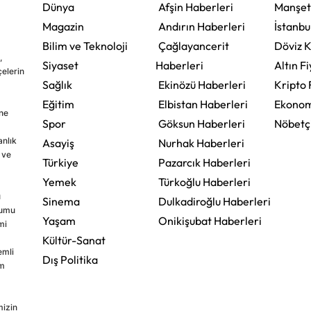
Dünya
Afşin Haberleri
Manşet
Magazin
Andırın Haberleri
İstanbu
Bilim ve Teknoloji
Çağlayancerit
Döviz K
,
Siyaset
Haberleri
Altın Fi
çelerin
Sağlık
Ekinözü Haberleri
Kripto 
Eğitim
Elbistan Haberleri
Ekonom
ine
Spor
Göksun Haberleri
Nöbetç
nlık
Asayiş
Nurhak Haberleri
 ve
Türkiye
Pazarcık Haberleri
Yemek
Türkoğlu Haberleri
u
Sinema
Dulkadiroğlu Haberleri
rumu
Yaşam
Onikişubat Haberleri
mi
Kültür-Sanat
emli
Dış Politika
im
mizin