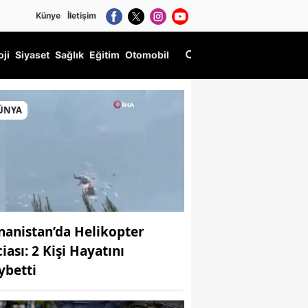
Künye
İletişim
oji
Siyaset
Sağlık
Eğitim
Otomobil
ÜNYA
nanistan’da Helikopter
iası: 2 Kişi Hayatını
ybetti