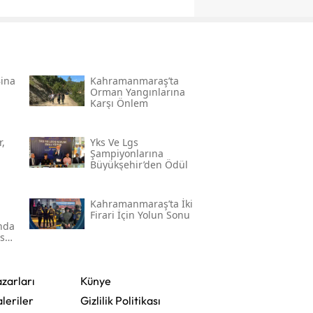
Bina
Kahramanmaraş’ta
Orman Yangınlarına
Karşı Önlem
,
Yks Ve Lgs
Şampiyonlarına
Büyükşehir’den Ödül
Kahramanmaraş’ta İki
Firari İçin Yolun Sonu
'nda
ser
zarları
Künye
leriler
Gizlilik Politikası