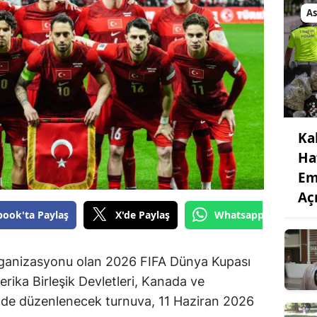
As
Ka
Ha
Em
Aç
book'ta Paylaş
X'de Paylaş
Whatsapp'tan Gönde
rganizasyonu olan 2026 FIFA Dünya Kupası
rika Birleşik Devletleri, Kanada ve
inde düzenlenecek turnuva, 11 Haziran 2026