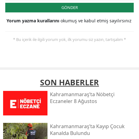
GÖNDER
Yorum yazma kurallarını
okumuş ve kabul etmiş sayılırsınız
* Bu içerik ile ilgili yorum yok, ilk yorumu siz yazın, tartışalım *
SON HABERLER
Kahramanmaraş’ta Nöbetçi
Eczaneler 8 Ağustos
Kahramanmaraş’ta Kayıp Çocuk
Kanalda Bulundu