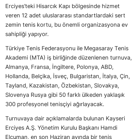
Erciyes’teki Hisarcık Kapı bölgesinde hizmet
veren 12 adet uluslararası standartlardaki sert
zemin tenis kortu, bu önemli organizasyona ev
sahipliği yapıyor.
Türkiye Tenis Federasyonu ile Megasaray Tenis
Akademi (MTA) iş birliğinde düzenlenen turnuva,
Almanya, Fransa, İngiltere, Polonya, ABD,
Hollanda, Belçika, İsveç, Bulgaristan, İtalya, Çin,
Tayland, Kazakistan, Özbekistan, Slovakya,
Slovenya Rusya gibi 50 farklı ülkeden yaklaşık
300 profesyonel tenisçiyi ağırlayacak.
Turnuvaya dair açıklamalarda bulunan Kayseri
Erciyes A.Ş. Yönetim Kurulu Başkanı Hamdi
Elcuman, en son Haziran ayında bir tenis