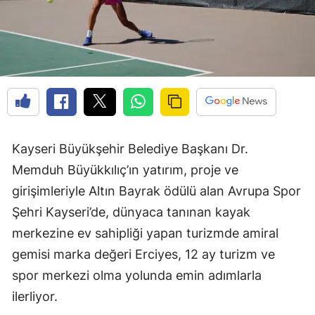
Kayseri Büyükşehir Belediye Başkanı Dr.
Memduh Büyükkılıç’ın yatırım, proje ve
girişimleriyle Altın Bayrak ödülü alan Avrupa Spor
Şehri Kayseri’de, dünyaca tanınan kayak
merkezine ev sahipliği yapan turizmde amiral
gemisi marka değeri Erciyes, 12 ay turizm ve
spor merkezi olma yolunda emin adımlarla
ilerliyor.