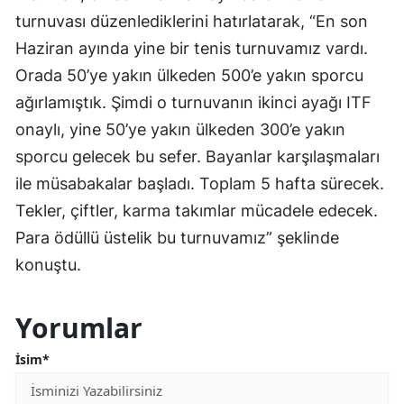
turnuvası düzenlediklerini hatırlatarak, “En son
Haziran ayında yine bir tenis turnuvamız vardı.
Orada 50’ye yakın ülkeden 500’e yakın sporcu
ağırlamıştık. Şimdi o turnuvanın ikinci ayağı ITF
onaylı, yine 50’ye yakın ülkeden 300’e yakın
sporcu gelecek bu sefer. Bayanlar karşılaşmaları
ile müsabakalar başladı. Toplam 5 hafta sürecek.
Tekler, çiftler, karma takımlar mücadele edecek.
Para ödüllü üstelik bu turnuvamız” şeklinde
konuştu.
Yorumlar
İsim*