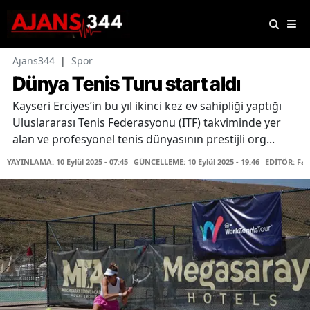
Ajans344
|
Spor
Dünya Tenis Turu start aldı
Kayseri Erciyes’in bu yıl ikinci kez ev sahipliği yaptığı
Uluslararası Tenis Federasyonu (ITF) takviminde yer
alan ve profesyonel tenis dünyasının prestijli org...
YAYINLAMA: 10 Eylül 2025 - 07:45
GÜNCELLEME: 10 Eylül 2025 - 19:46
EDİTÖR: Fa