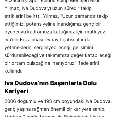
Eczacıbaşı Spor Kulübü Kulüp Menajeri Bilun
Yılmaz, Iva Dudova’yı uzun süredir takip
ettiklerini belirtti. Yılmaz, "Uzun zamandır takip
ettiğimiz, potansiyeline inandığımız genç bir
oyuncuyu kadromuza kattığımız için mutluyuz.
Iva’nın Eczacıbaşı Dynavit çatısı altında
yeteneklerini sergileyebileceği, gelişimini
sürdürebileceği ve takımımıza değer katabileceği
bir ortam bulacağına inanıyoruz" ifadelerini
kullandı.
Iva Dudova’nın Başarılarla Dolu
Kariyeri
2006 doğumlu ve 198 cm boyundaki Iva Dudova,
genç yaşına rağmen önemli bir kariyere sahip.
Maritza Plovdiv formasıyla Bulgaristan Ligi ve