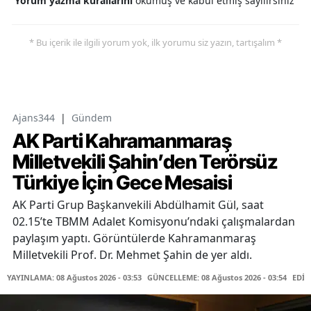
Yorum yazma kurallarını
okumuş ve kabul etmiş sayılırsınız
* Bu içerik ile ilgili yorum yok, ilk yorumu siz yazın, tartışalım *
Ajans344
|
Gündem
AK Parti Kahramanmaraş
Milletvekili Şahin’den Terörsüz
Türkiye İçin Gece Mesaisi
AK Parti Grup Başkanvekili Abdülhamit Gül, saat
02.15’te TBMM Adalet Komisyonu’ndaki çalışmalardan
paylaşım yaptı. Görüntülerde Kahramanmaraş
Milletvekili Prof. Dr. Mehmet Şahin de yer aldı.
YAYINLAMA: 08 Ağustos 2026 - 03:53
GÜNCELLEME: 08 Ağustos 2026 - 03:54
EDİT