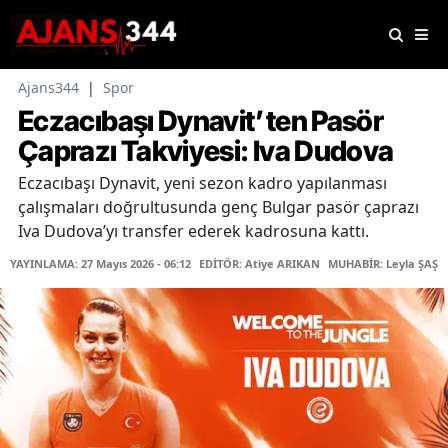
Ajans344
|
Spor
Eczacıbaşı Dynavit’ten Pasör
Çaprazı Takviyesi: Iva Dudova
Eczacıbaşı Dynavit, yeni sezon kadro yapılanması
çalışmaları doğrultusunda genç Bulgar pasör çaprazı
Iva Dudova’yı transfer ederek kadrosuna kattı.
YAYINLAMA: 27 Mayıs 2026 - 06:12
EDİTÖR: Atiye ARIKAN
MUHABİR: Leyla ŞAŞTI