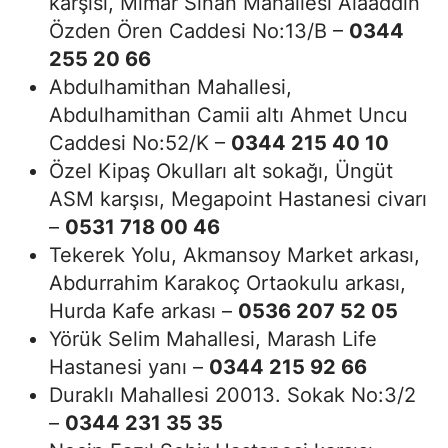
karşısı, Mimar Sinan Mahallesi Alaaddin
Özden Ören Caddesi No:13/B –
0344
255 20 66
Abdulhamithan Mahallesi,
Abdulhamithan Camii altı Ahmet Uncu
Caddesi No:52/K –
0344 215 40 10
Özel Kipaş Okulları alt sokağı, Üngüt
ASM karşısı, Megapoint Hastanesi civarı
–
0531 718 00 46
Tekerek Yolu, Akmansoy Market arkası,
Abdurrahim Karakoç Ortaokulu arkası,
Hurda Kafe arkası –
0536 207 52 05
Yörük Selim Mahallesi, Marash Life
Hastanesi yanı –
0344 215 92 66
Duraklı Mahallesi 20013. Sokak No:3/2
–
0344 231 35 35