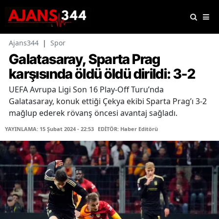
Ajans344
|
Spor
Galatasaray, Sparta Prag
karşısında öldü öldü dirildi: 3-2
UEFA Avrupa Ligi Son 16 Play-Off Turu’nda
Galatasaray, konuk ettiği Çekya ekibi Sparta Prag’ı 3-2
mağlup ederek rövanş öncesi avantaj sağladı.
YAYINLAMA: 15 Şubat 2024 - 22:53
EDİTÖR: Haber Editörü