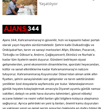
Yaşatılıyor
Ajans 344, Kahramanmaraş'ın güvenilir, hızlı ve kapsamlı haber portalı
olarak yayın hayatını sürdürmektedir. Şehrin kalbi Dulkadiroğlu ve
Onikişubat'tan, tarım ve sanayi merkezleri Afşin, Elbistan, Pazarcık,
Türkoğlu ve Göksun'a; Andırın, Çağlayancerit, Ekinözü ve Nurhak'a
kadar tüm ilçelerin sesini duyurur. Gündemi belirleyen siyasi
gelişmelerden, yerel ekonominin dinamiklerine, spordaki heyecandan,
kültür ve sanat etkinliklerine kadar Kahramanmaraş'ın nabzını
tutuyoruz. Kahramanmaraş Kuyumcular Odası'ndan alınan anlık altın
fiyatları, şehrin sanayisindeki son gelişmeler ve tarım sektöründeki
yenilikler özel dosyalarla sayfamızda yer bulur. Vatandaşlarımızın
günlük hayatını kolaylaştırmak amacıyla Diyanet uyumlu günlük namaz
vakitleri, detaylı ve anlık hava durumu tahminleri, güncel nöbetçi
eczane listeleri ve resmi vefat ilanları gibi bilgilere kolayca ulaşmanızı
sağlıyoruz. Ayrıca şehirdeki en yeni iş ilanları, önemli kamu duyuruları
ve yaklaşan yerel ve genel seçim sonuçları hakkında en doğru bilgiyi ilk