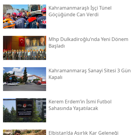
Kahramanmaraşlı İşçi Tünel
Göçüğünde Can Verdi
Mhp Dulkadiroğlu’nda Yeni Dönem
Başladı
Kahramanmaraş Sanayi Sitesi 3 Gün
Kapalı
Kerem Erdem’in İsmi Futbol
Sahasında Yaşatılacak
Elbistan’da Asırlık Kar Geleneği