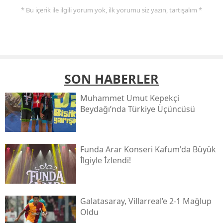
* Bu içerik ile ilgili yorum yok, ilk yorumu siz yazın, tartışalım *
SON HABERLER
Muhammet Umut Kepekçi
Beydağı’nda Türkiye Üçüncüsü
Funda Arar Konseri Kafum'da Büyük
İlgiyle İzlendi!
Galatasaray, Villarreal’e 2-1 Mağlup
Oldu