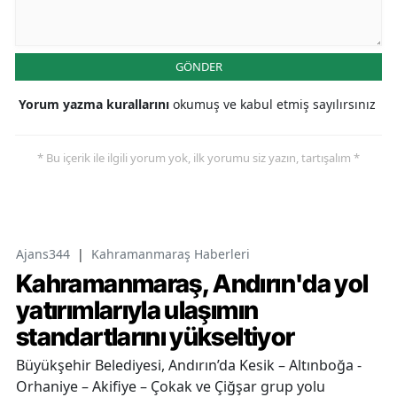
GÖNDER
Yorum yazma kurallarını
okumuş ve kabul etmiş sayılırsınız
* Bu içerik ile ilgili yorum yok, ilk yorumu siz yazın, tartışalım *
Ajans344
|
Kahramanmaraş Haberleri
Kahramanmaraş, Andırın'da yol
yatırımlarıyla ulaşımın
standartlarını yükseltiyor
Büyükşehir Belediyesi, Andırın’da Kesik – Altınboğa -
Orhaniye – Akifiye – Çokak ve Çiğşar grup yolu