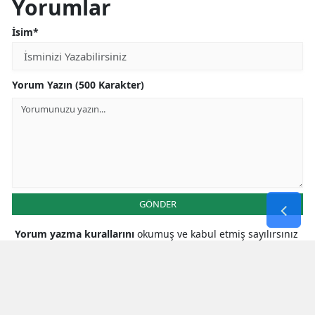
Yorumlar
İsim*
Yorum Yazın (500 Karakter)
GÖNDER
Yorum yazma kurallarını
okumuş ve kabul etmiş sayılırsınız
* Bu içerik ile ilgili yorum yok, ilk yorumu siz yazın, tartışalım *