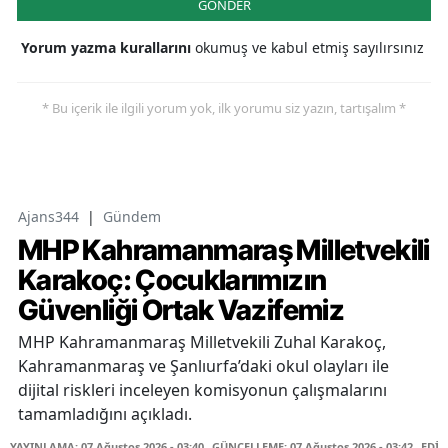
GÖNDER
Yorum yazma kurallarını
okumuş ve kabul etmiş sayılırsınız
* Bu içerik ile ilgili yorum yok, ilk yorumu siz yazın, tartışalım *
Ajans344
|
Gündem
MHP Kahramanmaraş Milletvekili
Karakoç: Çocuklarımızın
Güvenliği Ortak Vazifemiz
MHP Kahramanmaraş Milletvekili Zuhal Karakoç,
Kahramanmaraş ve Şanlıurfa’daki okul olayları ile
dijital riskleri inceleyen komisyonun çalışmalarını
tamamladığını açıkladı.
YAYINLAMA: 07 Ağustos 2026 - 03:40
GÜNCELLEME: 07 Ağustos 2026 - 03:42
EDİT