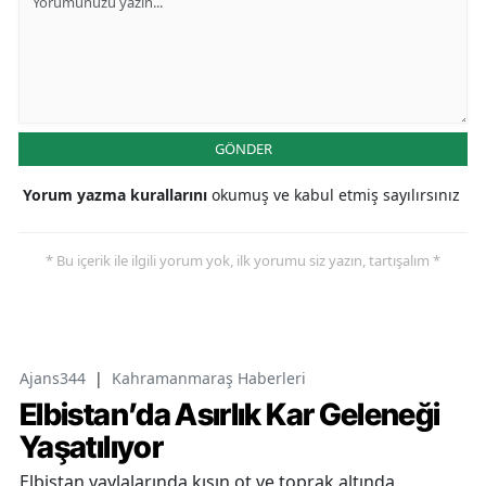
GÖNDER
Yorum yazma kurallarını
okumuş ve kabul etmiş sayılırsınız
* Bu içerik ile ilgili yorum yok, ilk yorumu siz yazın, tartışalım *
Ajans344
|
Kahramanmaraş Haberleri
Elbistan’da Asırlık Kar Geleneği
Yaşatılıyor
Elbistan yaylalarında kışın ot ve toprak altında