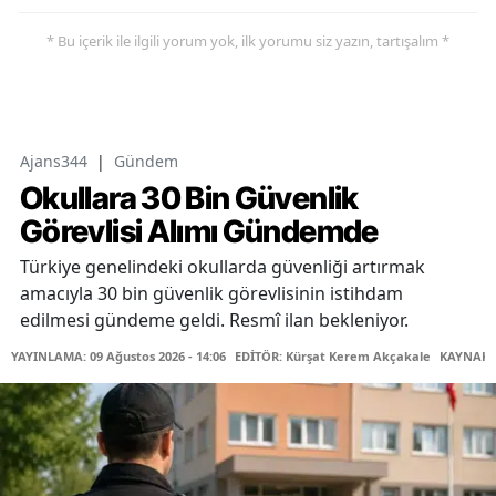
* Bu içerik ile ilgili yorum yok, ilk yorumu siz yazın, tartışalım *
Ajans344
|
Gündem
Okullara 30 Bin Güvenlik
Görevlisi Alımı Gündemde
Türkiye genelindeki okullarda güvenliği artırmak
amacıyla 30 bin güvenlik görevlisinin istihdam
edilmesi gündeme geldi. Resmî ilan bekleniyor.
YAYINLAMA: 09 Ağustos 2026 - 14:06
EDİTÖR: Kürşat Kerem Akçakale
KAYNAK: