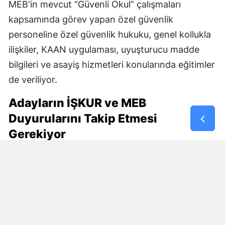
MEB'in mevcut “Güvenli Okul” çalışmaları
kapsamında görev yapan özel güvenlik
personeline özel güvenlik hukuku, genel kollukla
ilişkiler, KAAN uygulaması, uyuşturucu madde
bilgileri ve asayiş hizmetleri konularında eğitimler
de veriliyor.
Adayların İŞKUR ve MEB
Duyurularını Takip Etmesi
Gerekiyor
30 bin kişilik istihdam planının en fazla merak
edilen bölümünü başvuru şartları oluşturuyor.
Özellikle özel güvenlik kimlik kartı, KPSS şartı,
yaş sınırı, eğitim durumu ve çalışma modelinin
nasıl belirleneceği araştırılıyor.