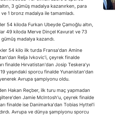
 altın, 3 gümüş madalya kazanırken, para
ve 1 bronz madalya ile tamamladı.
ler 54 kiloda Furkan Ubeyde Çamoğlu altın,
lar 49 kiloda Merve Dinçel Kavurat ve 73
r gümüş madalya kazandı.
er 54 kilo ilk turda Fransa'dan Amine
stan'dan Relja Ivkovic'i, çeyrek finalde
rı finalde Hırvatistan'dan Josip Teskera'yı
 19 yaşındaki sporcu finalde Yunanistan'dan
 yenerek Avrupa şampiyonu oldu.
eden Hakan Reçber, ilk turu maç yapmadan
giltere'den Jamie McIntosh'u, çeyrek finalde
yarı finalde ise Danimarka'dan Tobias Hyttel'i
zdırdı. Avrupa ve dünya şampiyonu sporcu