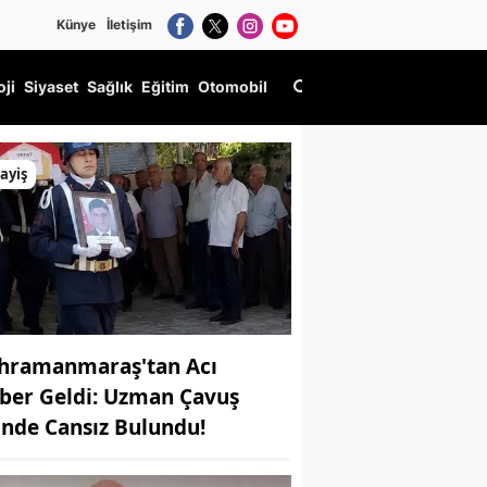
Künye
İletişim
oji
Siyaset
Sağlık
Eğitim
Otomobil
ayiş
hramanmaraş'tan Acı
ber Geldi: Uzman Çavuş
inde Cansız Bulundu!