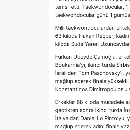
temsil etti. Taekwondocular, 1
taekwondocular günü 1 gümüş 
Milli taekwondoculardan erkek
63 kiloda Hakan Reçber, kadın
kiloda Sude Yaren Uzunçavda
Furkan Ubeyde Çamoğlu, erkekl
Boukarnia'yı, ikinci turda Sırbi
İsrail'den Tom Paschovsky'i, ya
mağlup ederek finale yükseldi.
Konstantinos Dimitropoulos'u
Erkekler 68 kiloda mücadele 
geçtikten sonra ikinci turda İn
İtalya'dan Daniel Lo Pinto'yu, 
mağlup ederek adını finale ya