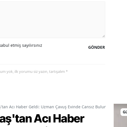
abul etmiş sayılırsınız
GÖNDER
yorum yok, ilk yorumu siz yazın, tartışalım *
tan Acı Haber Geldi: Uzman Çavuş Evinde Cansız Bulundu!
G
ş'tan Acı Haber