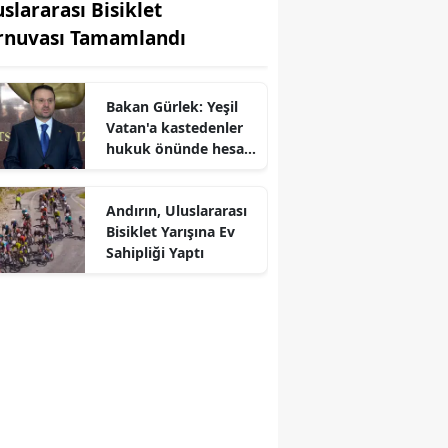
uslararası Bisiklet
rnuvası Tamamlandı
Bakan Gürlek: Yeşil
Vatan'a kastedenler
hukuk önünde hesap
verecek
Andırın, Uluslararası
Bisiklet Yarışına Ev
Sahipliği Yaptı
r