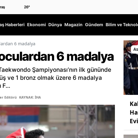
26
°
ş Haberleri
Ekonomi
Dünya
Magazin
Gündem
Bilim ve Teknol
lardan 6 madalya
As
oculardan 6 madalya
Taekwondo Şampiyonası’nın ilk gününde
gümüş ve 1 bronz olmak üzere 6 madalya
F...
er Editörü
KAYNAK: İHA
Ka
Ha
Ev