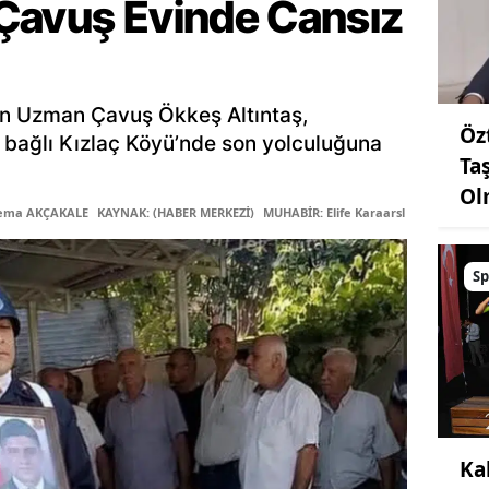
Çavuş Evinde Cansız
an Uzman Çavuş Ökkeş Altıntaş,
Öz
 bağlı Kızlaç Köyü’nde son yolculuğuna
Ta
Ol
Sema AKÇAKALE
KAYNAK: (HABER MERKEZİ)
MUHABİR: Elife Karaarslan
Sp
Ka