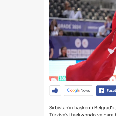
Face
Sırbistan’ın başkenti Belgrad
Türkiye’yi taekwondo ve para