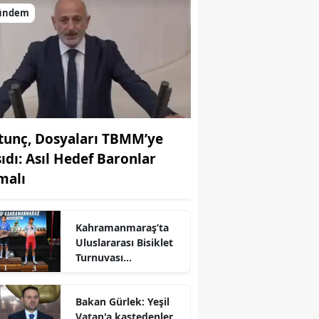
ündem
tunç, Dosyaları TBMM’ye
şıdı: Asıl Hedef Baronlar
malı
Kahramanmaraş’ta
Uluslararası Bisiklet
r
Turnuvası
Tamamlandı
Bakan Gürlek: Yeşil
Vatan'a kastedenler