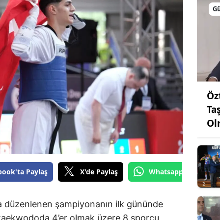
G
Öz
Ta
Ol
book'ta Paylaş
X'de Paylaş
Whatsapp'tan Gönde
’da düzenlenen şampiyonanın ilk gününde
 taekwododa 4’er olmak üzere 8 sporcu