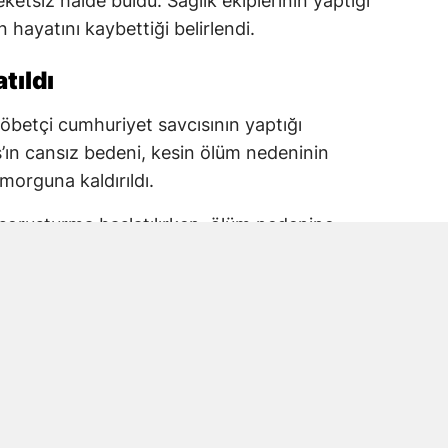
reketsiz halde buldu. Sağlık ekiplerinin yaptığı
ayatını kaybettiği belirlendi.
tıldı
 nöbetçi cumhuriyet savcısının yaptığı
ş’ın cansız bedeni, kesin ölüm nedeninin
morguna kaldırıldı.
li soruşturma başlatılırken, ölüm nedenine
ğü öğrenildi.