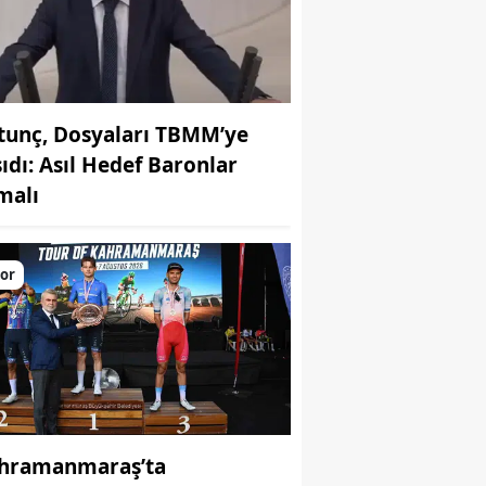
tunç, Dosyaları TBMM’ye
şıdı: Asıl Hedef Baronlar
malı
or
hramanmaraş’ta