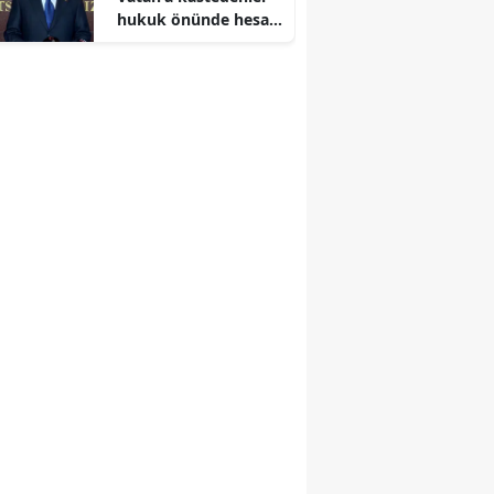
hukuk önünde hesap
verecek