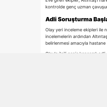
Eve giren ekipler, Altıntaş’ı ha
kontrolde genç uzman çavuşun h
Adli Soruşturma Başla
Olay yeri inceleme ekipleri ile
incelemelerin ardından Altınta
belirlenmesi amacıyla hastane 
Olayla ilgili geniş kapsamlı ad
ilişkin resmi incelemenin sürdü