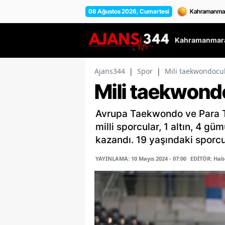
08 Ağustos 2026, Cumartesi
Kahramanmara
Ajans344
|
Spor
|
Mili taekwondocu
Mili taekwond
Avrupa Taekwondo ve Para 
milli sporcular, 1 altın, 4 
kazandı. 19 yaşındaki sporcu 
YAYINLAMA: 10 Mayıs 2024 - 07:00
EDİTÖR: Hab