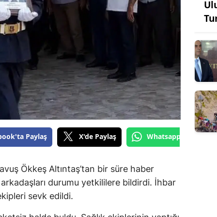
Ul
Tu
book'ta Paylaş
X'de Paylaş
Whatsapp'tan Gönde
Çavuş Ökkeş Altıntaş’tan bir süre haber
rkadaşları durumu yetkililere bildirdi. İhbar
kipleri sevk edildi.