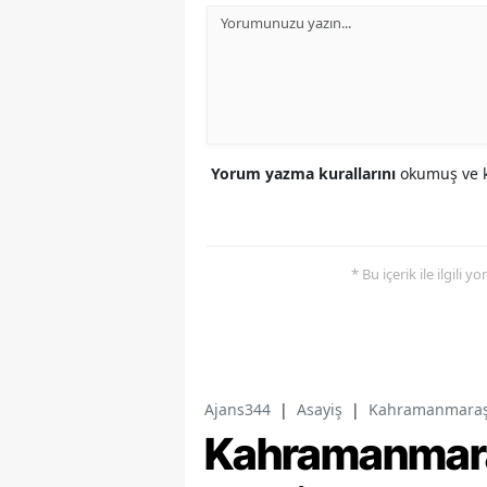
Yorum yazma kurallarını
okumuş ve k
* Bu içerik ile ilgili 
Ajans344
|
Asayiş
|
Kahramanmaraş'
Kahramanmara