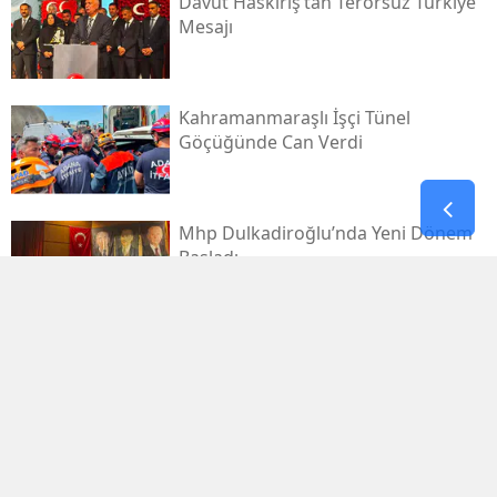
Davut Haskırış’tan Terörsüz Türkiye
Mesajı
Kahramanmaraşlı İşçi Tünel
Göçüğünde Can Verdi
Mhp Dulkadiroğlu’nda Yeni Dönem
Başladı
Kahramanmaraş Sanayi Sitesi 3 Gün
Kapalı
Kerem Erdem’in İsmi Futbol
Sahasında Yaşatılacak