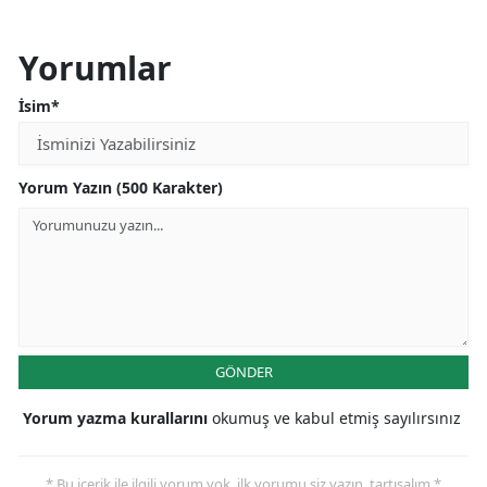
Yorumlar
İsim*
Yorum Yazın (500 Karakter)
GÖNDER
Yorum yazma kurallarını
okumuş ve kabul etmiş sayılırsınız
* Bu içerik ile ilgili yorum yok, ilk yorumu siz yazın, tartışalım *