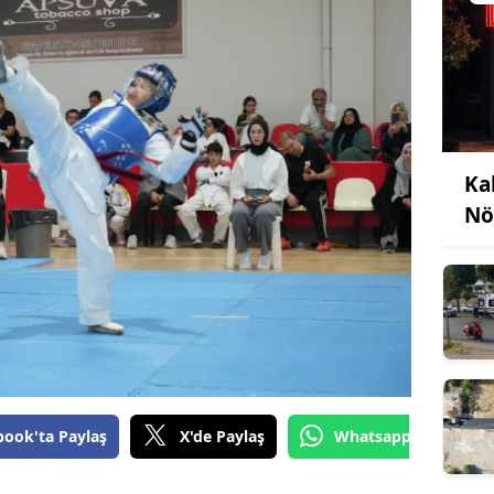
Ka
Nö
book'ta Paylaş
X'de Paylaş
Whatsapp'tan Gönde