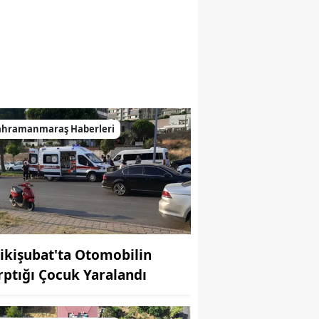
ahramanmaraş Haberleri
ikişubat'ta Otomobilin
rptığı Çocuk Yaralandı