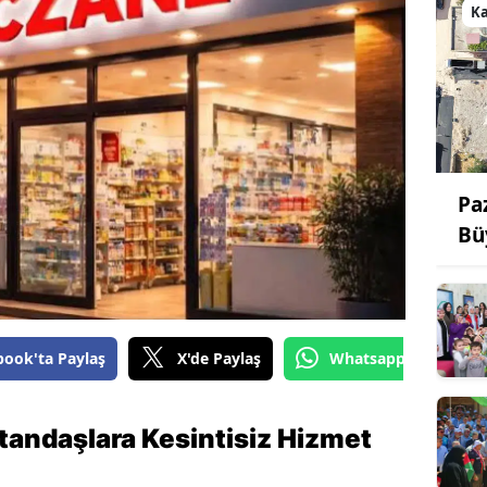
K
Pa
Bü
book'ta Paylaş
X'de Paylaş
Whatsapp'tan Gönde
tandaşlara Kesintisiz Hizmet