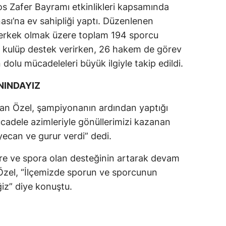
os Zafer Bayramı etkinlikleri kapsamında
ı’na ev sahipliği yaptı. Düzenlenen
i erkek olmak üzere toplam 194 sporcu
4 kulüp destek verirken, 26 hakem de görev
 dolu mücadeleleri büyük ilgiyle takip edildi.
NINDAYIZ
can Özel, şampiyonanın ardından yaptığı
cadele azimleriyle gönüllerimizi kazanan
yecan ve gurur verdi” dedi.
ere ve spora olan desteğinin artarak devam
Özel, “İlçemizde sporun ve sporcunun
z” diye konuştu.