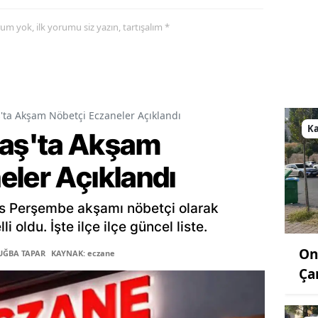
yorum yok, ilk yorumu siz yazın, tartışalım *
a Akşam Nöbetçi Eczaneler Açıklandı
K
aş'ta Akşam
eler Açıklandı
s Perşembe akşamı nöbetçi olarak
 oldu. İşte ilçe ilçe güncel liste.
On
TUĞBA TAPAR
KAYNAK: eczane
Ça