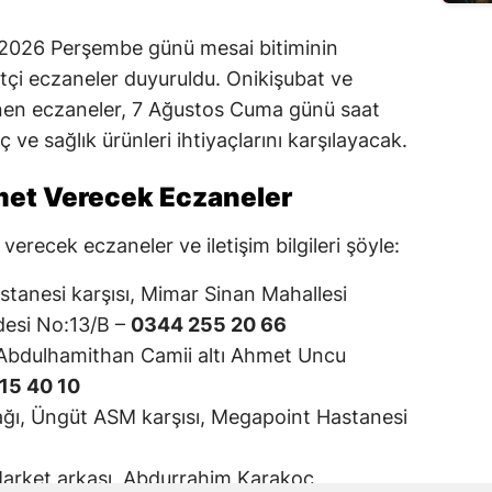
2026 Perşembe günü mesai bitiminin
çi eczaneler duyuruldu. Onikişubat ve
lenen eczaneler, 7 Ağustos Cuma günü saat
 ve sağlık ürünleri ihtiyaçlarını karşılayacak.
met Verecek Eczaneler
erecek eczaneler ve iletişim bilgileri şöyle:
anesi karşısı, Mimar Sinan Mahallesi
esi No:13/B –
0344 255 20 66
Abdulhamithan Camii altı Ahmet Uncu
15 40 10
kağı, Üngüt ASM karşısı, Megapoint Hastanesi
arket arkası, Abdurrahim Karakoç