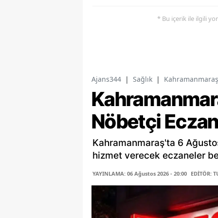
* Bu içerik ile ilgili 
Ajans344
|
Sağlık
|
Kahramanmaraş't
Kahramanmar
Nöbetçi Eczan
Kahramanmaraş'ta 6 Ağusto
hizmet verecek eczaneler belli
YAYINLAMA: 06 Ağustos 2026 - 20:00
EDİTÖR: 