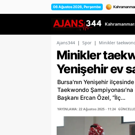
06 Ağustos 2026, Perşembe
Kahramanmara
Ajans344
|
Spor
|
Minikler taekwond
Minikler taek
Yenişehir ev sa
Bursa'nın Yenişehir ilçesinde 
Taekwondo Şampiyonası’na ev
Başkanı Ercan Özel, “İlç...
YAYINLAMA: 22 Ağustos 2025 - 11:24
GÜNCELLEM