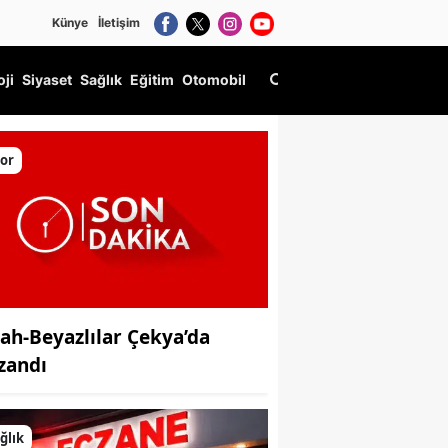
Künye
İletişim
oji
Siyaset
Sağlık
Eğitim
Otomobil
or
yah-Beyazlılar Çekya’da
zandı
ğlık