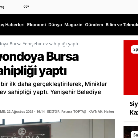
27
°
ş Haberleri
Ekonomi
Dünya
Magazin
Gündem
Bilim ve Teknol
oya Bursa Yenişehir ev sahipliği yaptı
Sp
wondoya Bursa
hipliği yaptı
bir ilk daha gerçekleştirilerek, Minikler
 sahipliği yaptı. Yenişehir Belediye
Si
Ka
E: 22 Ağustos 2025 - 16:14
EDİTÖR: Fatma TOPTAŞ
KAYNAK: Haber Merkezi
Sa