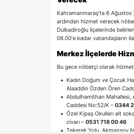
Kahramanmaraş'ta 6 Ağustos 
ardından hizmet verecek nöbet
Dulkadiroğlu ilçelerinde belir
08.00'e kadar vatandaşların ilaç
Merkez İlçelerde Hiz
Bu gece nöbetçi olarak hizmet v
Kadın Doğum ve Çocuk Hast
Alaaddin Özden Ören Cadd
Abdulhamithan Mahallesi, 
Caddesi No:52/K –
0344 2
Özel Kipaş Okulları alt so
civarı –
0531 718 00 46
Tekerek Yolu, Akmansoy M