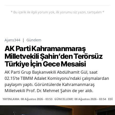
* Bu içerik ile ilgili yorum yok, ilk yorumu siz yazın, tartışalım *
Ajans344
|
Gündem
AK Parti Kahramanmaraş
Milletvekili Şahin’den Terörsüz
Türkiye İçin Gece Mesaisi
AK Parti Grup Başkanvekili Abdülhamit Gül, saat
02.15’te TBMM Adalet Komisyonu’ndaki çalışmalardan
paylaşım yaptı. Görüntülerde Kahramanmaraş
Milletvekili Prof. Dr. Mehmet Şahin de yer aldı.
YAYINLAMA: 08 Ağustos 2026 - 03:53
GÜNCELLEME: 08 Ağustos 2026 - 03:54
EDİT