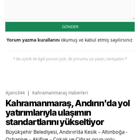
GÖNDER
Yorum yazma kurallarını
okumuş ve kabul etmiş sayılırsınız
* Bu içerik ile ilgili yorum yok, ilk yorumu siz yazın, tartışalım *
Ajans344
|
Kahramanmaraş Haberleri
Kahramanmaraş, Andırın'da yol
yatırımlarıyla ulaşımın
standartlarını yükseltiyor
Büyükşehir Belediyesi, Andırın’da Kesik – Altınboğa -
Orhaniye – Akifiye – Çokak ve Çiğşar grup yolu