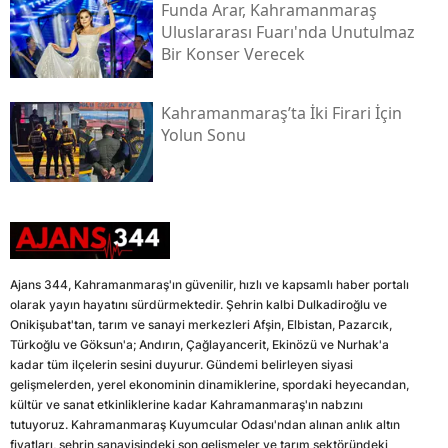
Funda Arar, Kahramanmaraş
Uluslararası Fuarı'nda Unutulmaz
Bir Konser Verecek
Kahramanmaraş’ta İki Firari İçin
Yolun Sonu
Ajans 344, Kahramanmaraş'ın güvenilir, hızlı ve kapsamlı haber portalı
olarak yayın hayatını sürdürmektedir. Şehrin kalbi Dulkadiroğlu ve
Onikişubat'tan, tarım ve sanayi merkezleri Afşin, Elbistan, Pazarcık,
Türkoğlu ve Göksun'a; Andırın, Çağlayancerit, Ekinözü ve Nurhak'a
kadar tüm ilçelerin sesini duyurur. Gündemi belirleyen siyasi
gelişmelerden, yerel ekonominin dinamiklerine, spordaki heyecandan,
kültür ve sanat etkinliklerine kadar Kahramanmaraş'ın nabzını
tutuyoruz. Kahramanmaraş Kuyumcular Odası'ndan alınan anlık altın
fiyatları, şehrin sanayisindeki son gelişmeler ve tarım sektöründeki